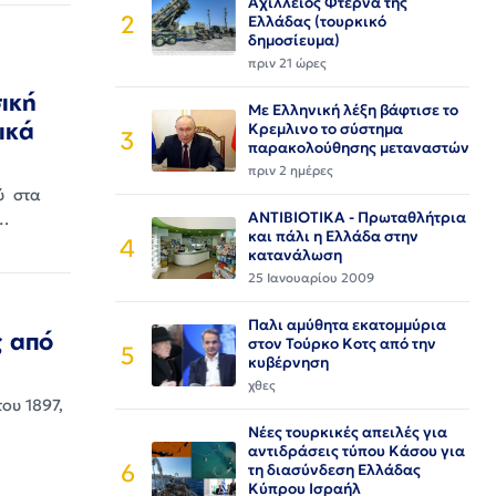
Αχίλλειος Φτέρνα της
2
Ελλάδας (τουρκικό
δημοσίευμα)
πριν 21 ώρες
ική
Με Ελληνική λέξη βάφτισε το
ικά
Κρεμλινο το σύστημα
3
παρακολούθησης μεταναστών
πριν 2 ημέρες
ύ στα
ΑΝΤΙΒΙΟΤΙΚΑ - Πρωταθλήτρια
α…
και πάλι η Ελλάδα στην
4
κατανάλωση
25 Ιανουαρίου 2009
Παλι αμύθητα εκατομμύρια
ς από
στον Τούρκο Κοτς από την
5
κυβέρνηση
χθες
ου 1897,
Νέες τουρκικές απειλές για
αντιδράσεις τύπου Κάσου για
6
τη διασύνδεση Ελλάδας
Κύπρου Ισραήλ