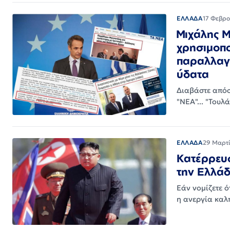
ΕΛΛΑΔΑ
17 Φεβρο
Μιχάλης Μ
χρησιμοπο
παραλλαγή
ύδατα
Διαβάστε απόσ
"ΝΕΑ"... "Του
ΕΛΛΑΔΑ
29 Μαρτί
Κατέρρευσ
την Ελλά
Εάν νομίζετε ό
η ανεργία καλπ