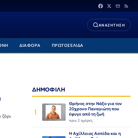
ΑΝΑΖΗΤΗΣΗ
ΘΝΗ
ΔΙΑΦΟΡΑ
ΠΡΩΤΟΣΕΛΙΔΑ
ΔΗΜΟΦΙΛΗ
α
Θρήνος στην Νάξο για τον
20χρονο Παναγιώτη που
1
έφυγε από τη ζωή
 ζόρι
πριν 2 ημέρες
Η Αχίλλειος Ασπίδα και η