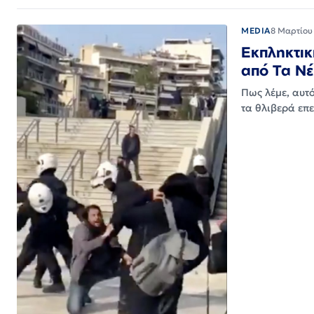
MEDIA
8 Μαρτίου
Εκπληκτικ
από Τα Ν
Πως λέμε, αυτ
τα θλιβερά επ