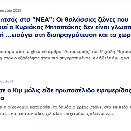
υαρίου 2022
ητσός στα "ΝΕΑ": Οι θαλάσσιες ζώνες που
ιεί ο Κυριάκος Μητσοτάκης δεν είναι γλωσσ
 ...εισάγει στη διαπραγμάτευση και τα χωρ
πασμα από το χθεσινό άρθρο "Αυτοσκοπός" του Μιχάλη Μητσο
λάχιστον ο εξάδελφος ήταν πιο συγκροτημένος. Αν ήθελε όμως ν
ου 2021
ε ο Κιμ μόλις είδε πρωτοσέλιδο εφημερίδα
δα
τι η οικονομία καταρρέει, το δημόσιο χρέος φτάνει στα επίπεδα τ
άζει και εκατοντάδες χιλιάδες επιχειρήσεις κλείνουν,…