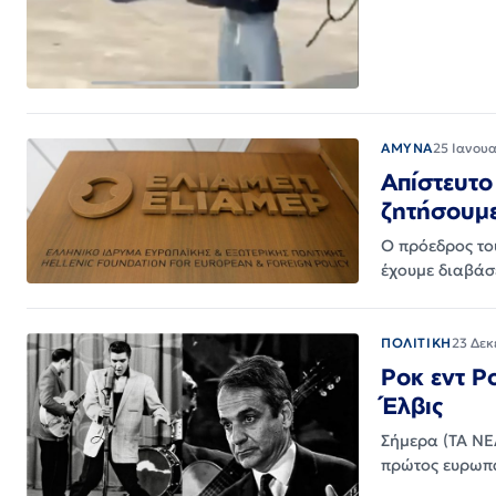
ΑΜΥΝΑ
25 Ιανουα
Απίστευτο
ζητήσουμε
Ο πρόεδρος το
έχουμε διαβάσε
ΠΟΛΙΤΙΚΗ
23 Δεκ
Ροκ εντ Ρ
Έλβις
Σήμερα (ΤΑ ΝΕΑ
πρώτος ευρωπα