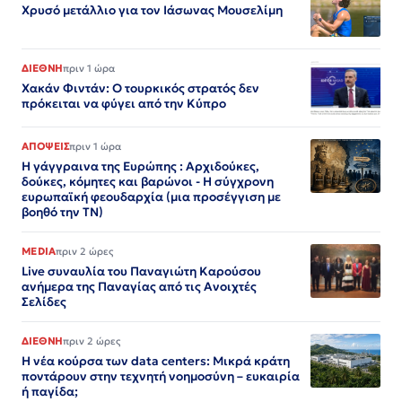
Χρυσό μετάλλιο για τον Iάσωνας Μουσελίμη
ΔΙΕΘΝΗ
πριν 1 ώρα
Χακάν Φιντάν: Ο τουρκικός στρατός δεν
πρόκειται να φύγει από την Κύπρο
ΑΠΟΨΕΙΣ
πριν 1 ώρα
Η γάγγραινα της Ευρώπης : Αρχιδούκες,
δούκες, κόμητες και βαρώνοι - Η σύγχρονη
ευρωπαϊκή φεουδαρχία (μια προσέγγιση με
βοηθό την ΤΝ)
MEDIA
πριν 2 ώρες
Live συναυλία του Παναγιώτη Καρούσου
ανήμερα της Παναγίας από τις Ανοιχτές
Σελίδες
ΔΙΕΘΝΗ
πριν 2 ώρες
Η νέα κούρσα των data centers: Μικρά κράτη
ποντάρουν στην τεχνητή νοημοσύνη – ευκαιρία
ή παγίδα;