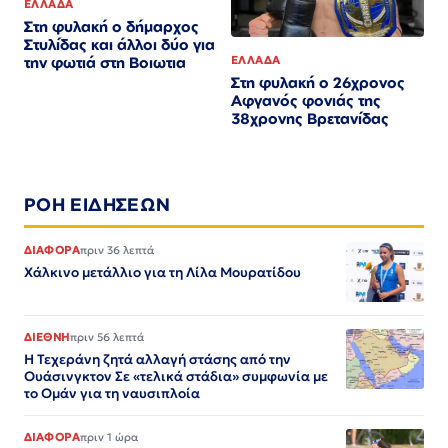
ΕΛΛΑΔΑ
Στη φυλακή ο δήμαρχος
Στυλίδας και άλλοι δύο για
ΕΛΛΑΔΑ
την φωτιά στη Βοιωτια
Στη φυλακή ο 26χρονος
Αφγανός φονιάς της
38χρονης Βρετανίδας
ΡΟΗ ΕΙΔΗΣΕΩΝ
ΔΙΑΦΟΡΑ
πριν 36 λεπτά
Χάλκινο μετάλλιο για τη Λίλα Μουρατίδου
ΔΙΕΘΝΗ
πριν 56 λεπτά
Η Τεχεράνη ζητά αλλαγή στάσης από την
Ουάσινγκτον Σε «τελικά στάδια» συμφωνία με
το Ομάν για τη ναυσιπλοία
ΔΙΑΦΟΡΑ
πριν 1 ώρα