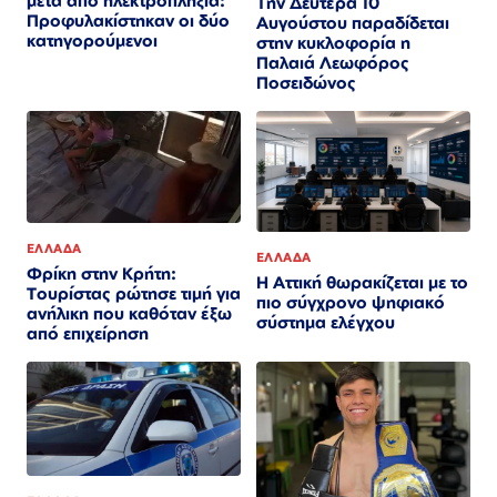
μετά από ηλεκτροπληξία:
Την Δευτέρα 10
Προφυλακίστηκαν οι δύο
Αυγούστου παραδίδεται
κατηγορούμενοι
στην κυκλοφορία η
Παλαιά Λεωφόρος
Ποσειδώνος
ΕΛΛΑΔΑ
ΕΛΛΑΔΑ
Φρίκη στην Κρήτη:
Η Αττική θωρακίζεται με το
Τουρίστας ρώτησε τιμή για
πιο σύγχρονο ψηφιακό
ανήλικη που καθόταν έξω
σύστημα ελέγχου
από επιχείρηση