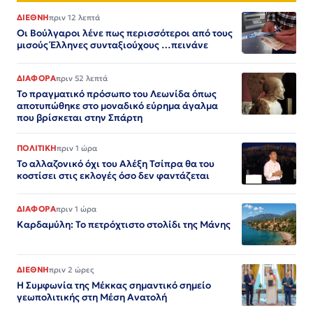
ΔΙΕΘΝΗ
πριν 12 λεπτά
Οι Βούλγαροι λένε πως περισσότεροι από τους
μισούς Έλληνες συνταξιούχους …πεινάνε
ΔΙΑΦΟΡΑ
πριν 52 λεπτά
Το πραγματικό πρόσωπο του Λεωνίδα όπως
αποτυπώθηκε στο μοναδικό εύρημα άγαλμα
που βρίσκεται στην Σπάρτη
ΠΟΛΙΤΙΚΗ
πριν 1 ώρα
Το αλλαζονικό όχι του Αλέξη Τσίπρα θα του
κοστίσει στις εκλογές όσο δεν φαντάζεται
ΔΙΑΦΟΡΑ
πριν 1 ώρα
Καρδαμύλη: Το πετρόχτιστο στολίδι της Μάνης
ΔΙΕΘΝΗ
πριν 2 ώρες
Η Συμφωνία της Μέκκας σημαντικό σημείο
γεωπολιτικής στη Μέση Ανατολή