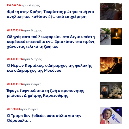
ΕΛΛΑΔΑ
πριν 6 ώρες
Φρίκη στην Κρήτη: Τουρίστας ρώτησε τιμή για
ανήλικη που καθόταν έξω από επιχείρηση
ΔΙΑΦΟΡΑ
πριν 6 ώρες
Οδηγός αστικού λεωφορείου στο Αιγιο υπέστη
καρδιακό επεισόδιο ενώ βρισκόταν στο τιμόνι,
χάνοντας τελικά τη ζωή του
ΔΙΑΦΟΡΑ
πριν 6 ώρες
Ο Νέρων Κυριάκος, o Δήμαρχος της φυλακής
και ο Δήμαρχος της Μυκόνου
ΔΙΑΦΟΡΑ
πριν 7 ώρες
Έφυγε ξαφνικά από τη ζωή ο προπονητής
μπάσκετ Δημήτρης Καρατσώρης
ΔΙΕΘΝΗ
πριν 7 ώρες
Ο Τραμπ δεν ξοδεύει ούτε σάλιο για την
Ούρσουλα…