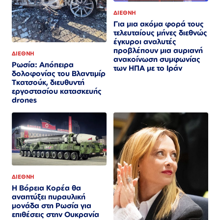
ΔΙΕΘΝΗ
Για μια ακόμα φορά τους
τελευταίους μήνες διεθνώς
έγκυροι αναλυτές
προβλέπουν μια αυριανή
ΔΙΕΘΝΗ
ανακοίνωση συμφωνίας
Ρωσία: Απόπειρα
των ΗΠΑ με το Ιράν
δολοφονίας του Βλαντιμίρ
Τκατσούκ, διευθυντή
εργοστασίου κατασκευής
drones
ΔΙΕΘΝΗ
Η Βόρεια Κορέα θα
αναπτύξει πυραυλική
μονάδα στη Ρωσία για
επιθέσεις στην Ουκρανία