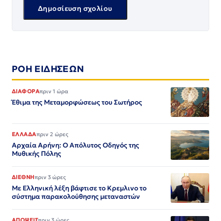
ΡΟΗ ΕΙΔΗΣΕΩΝ
ΔΙΑΦΟΡΑ
πριν 1 ώρα
Έθιμα της Μεταμορφώσεως του Σωτήρος
ΕΛΛΑΔΑ
πριν 2 ώρες
Αρχαία Αρήνη: Ο Απόλυτος Οδηγός της
Μυθικής Πόλης
ΔΙΕΘΝΗ
πριν 3 ώρες
Με Ελληνική λέξη βάφτισε το Κρεμλινο το
σύστημα παρακολούθησης μεταναστών
ΑΠΟΨΕΙΣ
πριν 3 ώρες