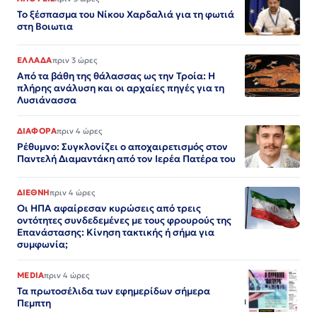
Το ξέσπασμα του Νίκου Χαρδαλιά για τη φωτιά
στη Βοιωτια
ΕΛΛΑΔΑ
πριν 3 ώρες
Από τα βάθη της θάλασσας ως την Τροία: Η
πλήρης ανάλυση και οι αρχαίες πηγές για τη
Λυσιάνασσα
ΔΙΑΦΟΡΑ
πριν 4 ώρες
Ρέθυμνο: Συγκλονίζει ο αποχαιρετισμός στον
Παντελή Διαμαντάκη από τον Ιερέα Πατέρα του
ΔΙΕΘΝΗ
πριν 4 ώρες
Οι ΗΠΑ αφαίρεσαν κυρώσεις από τρεις
οντότητες συνδεδεμένες με τους φρουρούς της
Επανάστασης: Κίνηση τακτικής ή σήμα για
συμφωνία;
MEDIA
πριν 4 ώρες
Τα πρωτοσέλιδα των εφημερίδων σήμερα
Πεμπτη