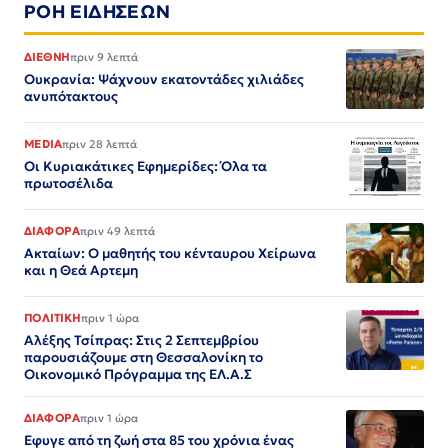
ΡΟΗ ΕΙΔΗΣΕΩΝ
ΔΙΕΘΝΗ
πριν 9 λεπτά
Ουκρανία: Ψάχνουν εκατοντάδες χιλιάδες
ανυπότακτους
MEDIA
πριν 28 λεπτά
Οι Κυριακάτικες Εφημερίδες: Όλα τα
πρωτοσέλιδα
ΔΙΑΦΟΡΑ
πριν 49 λεπτά
Ακταίων: Ο μαθητής του κένταυρου Χείρωνα
και η Θεά Αρτεμη
ΠΟΛΙΤΙΚΗ
πριν 1 ώρα
Αλέξης Τσίπρας: Στις 2 Σεπτεμβρίου
παρουσιάζουμε στη Θεσσαλονίκη το
Οικονομικό Πρόγραμμα της ΕΛ.Α.Σ
ΔΙΑΦΟΡΑ
πριν 1 ώρα
Εφυγε από τη ζωή στα 85 του χρόνια ένας