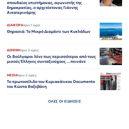
σπουδαίος επιστήμονας, αγωνιστής της
δημοκρατίας, ο αρχιτέκτονας Γιάννης
Αικατερινάρης
ΔΙΑΦΟΡΑ
πριν 1 ώρα
Θηρασιά: Το Μικρό Διαμάντι των Κυκλάδων
ΔΙΕΘΝΗ
πριν 2 ώρες
Οι Βούλγαροι λένε πως περισσότεροι από τους
μισούς Έλληνες συνταξιούχους …πεινάνε
MEDIA
πριν 2 ώρες
Το πρωτοσέλιδο του Κυριακάτικου Documento
του Κώστα Βαξεβάνη
ΟΛΕΣ ΟΙ ΕΙΔΗΣΕΙΣ