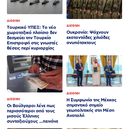
ΔΙΕΘΝΗ
ΔΙΕΘΝΗ
Τουρκικό ΥΠΕΞ: Το νέο
Ουκρανία: Ψάχνουν
χωροταξικό πλαίσιο δεν
εκατοντάδες χιλιάδες
δεσμεύει την Τουρκία
ανυπότακτους
Επιστροφή στις γνωστές
θέσεις περί κυριαρχίας
ΔΙΕΘΝΗ
ΔΙΕΘΝΗ
Η Συμφωνία της Μέκκας
σημαντικό σημείο
Οι Βούλγαροι λένε πως
γεωπολιτικής στη Μέση
περισσότεροι από τους
Ανατολή
μισούς Έλληνες
συνταξιούχους …πεινάνε