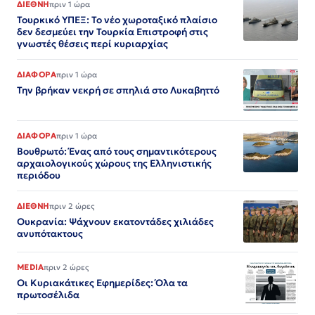
ΔΙΕΘΝΗ
πριν 1 ώρα
Τουρκικό ΥΠΕΞ: Το νέο χωροταξικό πλαίσιο
δεν δεσμεύει την Τουρκία Επιστροφή στις
γνωστές θέσεις περί κυριαρχίας
ΔΙΑΦΟΡΑ
πριν 1 ώρα
Την βρήκαν νεκρή σε σπηλιά στο Λυκαβηττό
ΔΙΑΦΟΡΑ
πριν 1 ώρα
Βουθρωτό: Ένας από τους σημαντικότερους
αρχαιολογικούς χώρους της Ελληνιστικής
περιόδου
ΔΙΕΘΝΗ
πριν 2 ώρες
Ουκρανία: Ψάχνουν εκατοντάδες χιλιάδες
ανυπότακτους
MEDIA
πριν 2 ώρες
Οι Κυριακάτικες Εφημερίδες: Όλα τα
πρωτοσέλιδα