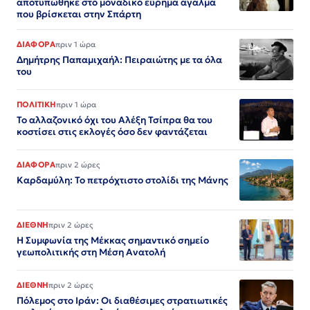
αποτυπώθηκε στο μοναδικό εύρημα άγαλμα
που βρίσκεται στην Σπάρτη
ΔΙΑΦΟΡΑ
πριν 1 ώρα
Δημήτρης Παπαμιχαήλ: Πειραιώτης με τα όλα
του
ΠΟΛΙΤΙΚΗ
πριν 1 ώρα
Το αλλαζονικό όχι του Αλέξη Τσίπρα θα του
κοστίσει στις εκλογές όσο δεν φαντάζεται
ΔΙΑΦΟΡΑ
πριν 2 ώρες
Καρδαμύλη: Το πετρόχτιστο στολίδι της Μάνης
ΔΙΕΘΝΗ
πριν 2 ώρες
Η Συμφωνία της Μέκκας σημαντικό σημείο
γεωπολιτικής στη Μέση Ανατολή
ΔΙΕΘΝΗ
πριν 2 ώρες
Πόλεμος στο Ιράν: Οι διαθέσιμες στρατιωτικές