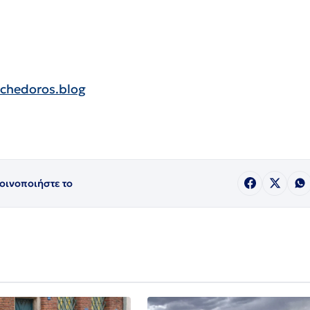
chedoros.blog
οινοποιήστε το