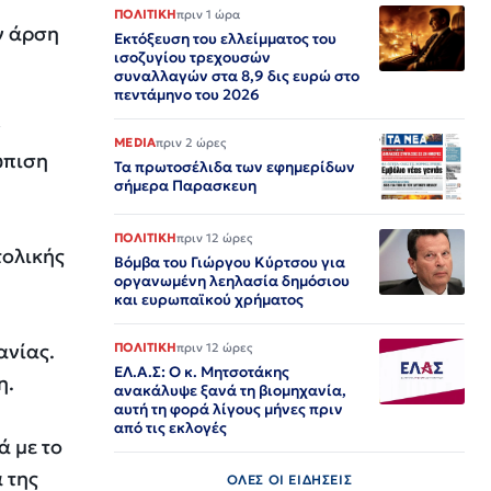
ΠΟΛΙΤΙΚΗ
πριν 1 ώρα
ν άρση
Εκτόξευση του ελλείμματος του
ισοζυγίου τρεχουσών
συναλλαγών στα 8,9 δις ευρώ στο
πεντάμηνο του 2026
ν
MEDIA
πριν 2 ώρες
ώπιση
Τα πρωτοσέλιδα των εφημερίδων
σήμερα Παρασκευη
ΠΟΛΙΤΙΚΗ
πριν 12 ώρες
τολικής
Βόμβα του Γιώργου Κύρτσου για
οργανωμένη λεηλασία δημόσιου
και ευρωπαϊκού χρήματος
ανίας.
ΠΟΛΙΤΙΚΗ
πριν 12 ώρες
ΕΛ.Α.Σ: Ο κ. Μητσοτάκης
η.
ανακάλυψε ξανά τη βιομηχανία,
αυτή τη φορά λίγους μήνες πριν
από τις εκλογές
ά με το
 της
ΟΛΕΣ ΟΙ ΕΙΔΗΣΕΙΣ