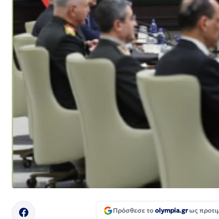
Πρόσθεσε το
olympia.gr
ως προτι