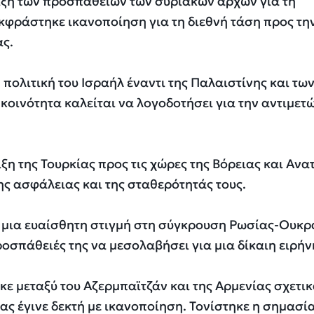
ιξη των προσπαθειών των συριακών αρχών για τη
κφράστηκε ικανοποίηση για τη διεθνή τάση προς τη
ας.
 πολιτική του Ισραήλ έναντι της Παλαιστίνης και τω
 κοινότητα καλείται να λογοδοτήσει για την αντιμετ
ξη της Τουρκίας προς τις χώρες της Βόρειας και Ανα
ης ασφάλειας και της σταθερότητάς τους.
ει μια ευαίσθητη στιγμή στη σύγκρουση Ρωσίας-Ουκρ
ροσπάθειές της να μεσολαβήσει για μια δίκαιη ειρήν
κε μεταξύ του Αζερμπαϊτζάν και της Αρμενίας σχετικ
ας έγινε δεκτή με ικανοποίηση. Τονίστηκε η σημασία