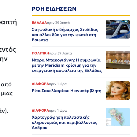
ΡΟΗ ΕΙΔΗΣΕΩΝ
ραπτή
ΕΛΛΑΔΑ
πριν 39 λεπτά
Στη φυλακή ο δήμαρχος Στυλίδας
και άλλοι δύο για την φωτιά στη
Βοιωτια
εντός
ΠΟΛΙΤΙΚΗ
πριν 59 λεπτά
την
Ντορα Μπακογιάννη: Η συμφωνία
με την Meridiam κρίσιμη για την
ενεργειακή ασφάλεια της Ελλάδας
ς από
ΔΙΑΦΟΡΑ
πριν 1 ώρα
Ρίτα Σακελλαρίου: Η ανυπέρβλητη
 μιας
άν).
ΔΙΑΦΟΡΑ
πριν 1 ώρα
Χαρτογράφηση πολιτιστικής
κληρονομιάς και περιβάλλοντος
Άνδρου