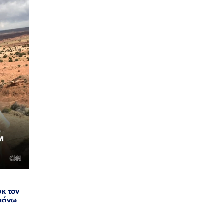
οκ τον
 πάνω