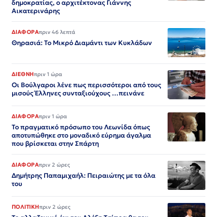
δημοκρατίας, ο αρχιτέκτονας Γιάννης
Αικατερινάρης
ΔΙΑΦΟΡΑ
πριν 46 λεπτά
Θηρασιά: Το Μικρό Διαμάντι των Κυκλάδων
ΔΙΕΘΝΗ
πριν 1 ώρα
Οι Βούλγαροι λένε πως περισσότεροι από τους
μισούς Έλληνες συνταξιούχους …πεινάνε
ΔΙΑΦΟΡΑ
πριν 1 ώρα
Το πραγματικό πρόσωπο του Λεωνίδα όπως
αποτυπώθηκε στο μοναδικό εύρημα άγαλμα
που βρίσκεται στην Σπάρτη
ΔΙΑΦΟΡΑ
πριν 2 ώρες
Δημήτρης Παπαμιχαήλ: Πειραιώτης με τα όλα
του
ΠΟΛΙΤΙΚΗ
πριν 2 ώρες