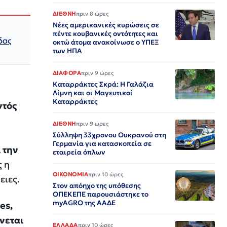
ΔΙΕΘΝΗ
πριν 8 ώρες
Νέες αμερικανικές κυρώσεις σε
πέντε κουβανικές οντότητες και
δας
οκτώ άτομα ανακοίνωσε ο ΥΠΕΞ
των ΗΠΑ
ΔΙΑΦΟΡΑ
πριν 9 ώρες
Καταρράκτες Σκρά: Η Γαλάζια
Λίμνη και οι Μαγευτικοί
Καταρράκτες
ντός
ΔΙΕΘΝΗ
πριν 9 ώρες
Σύλληψη 33χρονου Ουκρανού στη
Γερμανία για κατασκοπεία σε
 την
εταιρεία όπλων
ς η
ΟΙΚΟΝΟΜΙΑ
πριν 10 ώρες
ειες.
Στον απόηχο της υπόθεσης
ΟΠΕΚΕΠΕ παρουσιάστηκε το
myAGRO της ΑΑΔΕ
es,
νεται
ΕΛΛΑΔΑ
πριν 10 ώρες