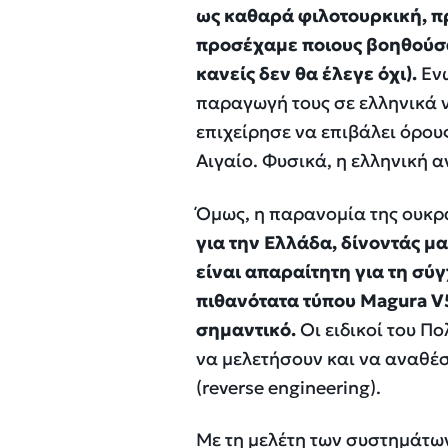
ως καθαρά φιλοτουρκική, π
προσέχαμε ποιους βοηθούσα
κανείς δεν θα έλεγε όχι).
Ενώ
παραγωγή τους σε ελληνικά 
επιχείρησε να επιβάλει όρους
Αιγαίο. Φυσικά, η ελληνική 
Όμως, η παρανομία της ουκρ
για την Ελλάδα, δίνοντάς μ
είναι απαραίτητη για τη σύγ
πιθανότατα τύπου Magura V5
σημαντικό.
Οι ειδικοί του Π
να μελετήσουν και να αναθέσ
(reverse engineering).
Με τη μελέτη των συστημάτω