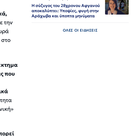
Η σύζυγος του 28χρονου Αφγανού
αποκαλύπτει: Υποψίες, φυγή στην
κά,
Αράχωβα και ύποπτα μηνύματα
ε την
ευρά
ΟΛΕΣ ΟΙ ΕΙΔΗΣΕΙΣ
 στο
έκτημα
ας που
ικά
ότητα
νική»
πορεί