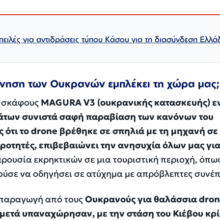
πειλές για αντιδράσεις τύπου Κάσου για τη διασύνδεση Ελλά
ρνηση των Ουκρανών εμπλέκει τη χώρα μας;
υ σκάφους
MAGURA V3 (ουκρανικής κατασκευής) ε
άτων συνιστά σαφή παραβίαση των κανόνων του
ς ότι το drone βρέθηκε σε σπηλιά με τη μηχανή σε
ροτητές, επιβεβαιώνει την ανησυχία όλων μας για
ρουσία εκρηκτικών σε μια τουριστική περιοχή, όπω
ούσε να οδηγήσει σε ατύχημα με απρόβλεπτες συνέπ
μπαραγωγή από τους
Ουκρανούς για θαλάσσια dron
 μετά υπαναχώρησαν, με την στάση του Κιέβου κρί