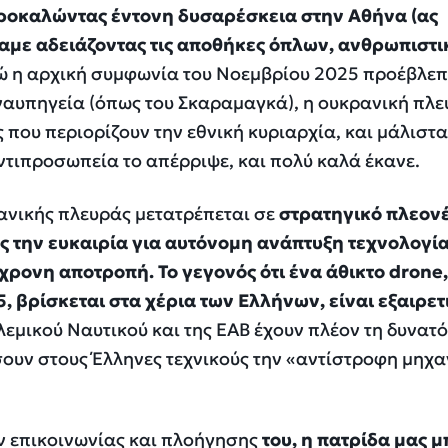
ροκαλώντας έντονη δυσαρέσκεια στην Αθήνα (ας
με αδειάζοντας τις αποθήκες όπλων, ανθρωπιστι
 η αρχική συμφωνία του Νοεμβρίου 2025 προέβλεπ
ναυπηγεία (όπως του Σκαραμαγκά), η ουκρανική πλ
 που περιορίζουν την εθνική κυριαρχία, και μάλιστα
αντιπροσωπεία το απέρριψε, και πολύ καλά έκανε.
ανικής πλευράς μετατρέπεται σε
στρατηγικό πλεον
ας την ευκαιρία για αυτόνομη ανάπτυξη τεχνολογί
χρονη αποτροπή. Το γεγονός ότι ένα άθικτο drone,
, βρίσκεται στα χέρια των Ελλήνων, είναι εξαιρετ
ολεμικού Ναυτικού και της ΕΑΒ έχουν πλέον τη δυνατ
ουν στους Έλληνες τεχνικούς την «αντίστροφη μηχα
ν επικοινωνίας και πλοήγησης
του, η πατρίδα μας μ