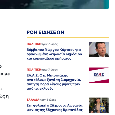
ΡΟΗ ΕΙΔΗΣΕΩΝ
ΠΟΛΙΤΙΚΗ
πριν 7 ώρες
Βόμβα του Γιώργου Κύρτσου για
οργανωμένη λεηλασία δημόσιου
και ευρωπαϊκού χρήματος
ο
ΠΟΛΙΤΙΚΗ
πριν 7 ώρες
νο με
ΕΛ.Α.Σ: Ο κ. Μητσοτάκης
ανακάλυψε ξανά τη βιομηχανία,
αυτή τη φορά λίγους μήνες πριν
ι
από τις εκλογές
ώς η
ΕΛΛΑΔΑ
πριν 8 ώρες
Στη φυλακή ο 26χρονος Αφγανός
φονιάς της 38χρονης Βρετανίδας