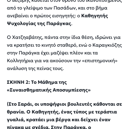
Ο Βεζύρης κάθεται στον θρόνο του ικανοποιημένος
από το γλείψιμο των Πασάδων, και στο βήμα
ανεβαίνει ο πρώτος εισηγητής: ο
Καθηγητής
Ψυχολογίας της Παράγκας
.
Ο Χατζηαβάτης, πάντα στην ίδια θέση, ιδρώνει για
να κρατήσει το κινητό σταθερό, ενώ ο Καραγκιόζης
στην Παράγκα έχει μαζέψει πλέον και τα
Κολλητήρια για να ακούσουν την «επιστημονική»
ανάλυση της πείνας τους.
ΣΚΗΝΗ 2: Το Μάθημα της
«Συναισθηματικής
Αποσυμπίεσης
»
(Στο Σαράι, οι υποψήφιοι βουλευτές κάθονται σε
θρανία. Ο Καθηγητής, ένας τύπος με τεράστια
γυαλιά, κρατάει μια βέργα και δείχνει έναν
πίνακα με σχέδια. Στην Παράγκα, ο