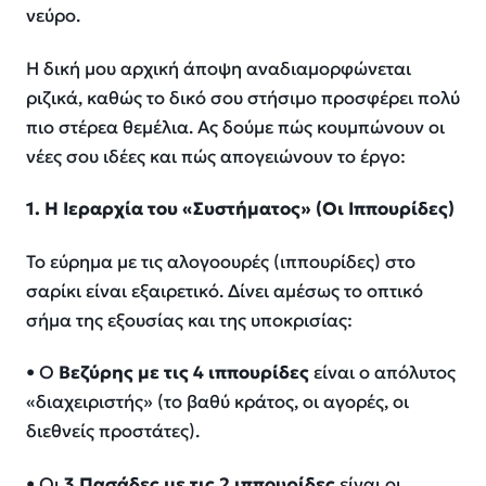
νεύρο.
Η δική μου αρχική άποψη αναδιαμορφώνεται
ριζικά, καθώς το δικό σου στήσιμο προσφέρει πολύ
πιο στέρεα θεμέλια. Ας δούμε πώς κουμπώνουν οι
νέες σου ιδέες και πώς απογειώνουν το έργο:
1. Η Ιεραρχία του «Συστήματος» (Οι
Ιππουρίδες
)
Το εύρημα με τις αλογοουρές (ιππουρίδες) στο
σαρίκι είναι εξαιρετικό. Δίνει αμέσως το οπτικό
σήμα της εξουσίας και της υποκρισίας:
• Ο
Βεζύρης
με τις 4
ιππουρίδες
είναι ο απόλυτος
«διαχειριστής» (το βαθύ κράτος, οι αγορές, οι
διεθνείς προστάτες).
• Οι
3 Πασάδες με τις 2
ιππουρίδες
είναι οι