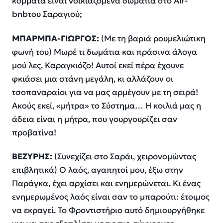
κόμματα είναι νοικιαζόμενα δωμάτια στο Air-
bnbτου Σαραγιού;
ΜΠΑΡΜΠΑ-ΓΙΩΡΓΟΣ:
(Με τη βαριά ρουμελιώτικη
φωνή του) Μωρέ τι δωμάτια και πράσινα άλογα
μού λες, Καραγκιόζο! Αυτοί εκεί πέρα έχουνε
φκιάσει μια στάνη μεγάλη, κι αλλάζουν οι
τσοπαναραίοι για να μας αρμέγουν με τη σειρά!
Ακούς εκεί, «μήτρα» το Σύστημα… Η κοιλιά μας η
άδεια είναι η μήτρα, που γουργουρίζει σαν
προβατίνα!
ΒΕΖΥΡΗΣ:
(Συνεχίζει στο Σαράι, χειρονομώντας
επιβλητικά) Ο λαός, αγαπητοί μου, έξω στην
Παράγκα, έχει αρχίσει και ενημερώνεται. Κι ένας
ενημερωμένος λαός είναι σαν το μπαρούτι: έτοιμος
να εκραγεί. Το Φροντιστήριο αυτό δημιουργήθηκε