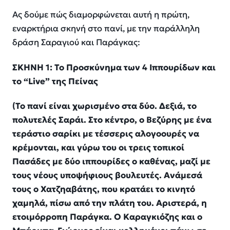
Ας δούμε πώς διαμορφώνεται αυτή η πρώτη,
εναρκτήρια σκηνή στο πανί, με την παράλληλη
δράση Σαραγιού και Παράγκας:
ΣΚΗΝΗ 1: Το Προσκύνημα των 4
Ιππουρίδων
και
το “
Live
” της Πείνας
(Το πανί είναι χωρισμένο στα δύο. Δεξιά, το
πολυτελές Σαράι. Στο κέντρο, ο
Βεζύρης
με ένα
τεράστιο σαρίκι με τέσσερις αλογοουρές να
κρέμονται, και γύρω του οι τρεις τοπικοί
Πασάδες με δύο
ιππουρίδες
ο καθένας, μαζί με
τους νέους υποψήφιους βουλευτές. Ανάμεσά
τους ο
Χατζηαβάτης
, που κρατάει το κινητό
χαμηλά, πίσω από την πλάτη του. Αριστερά, η
ετοιμόρροπη Παράγκα. Ο Καραγκιόζης και ο