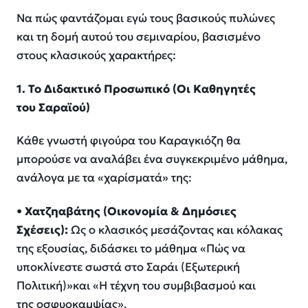
Να πώς φαντάζομαι εγώ τους βασικούς πυλώνες
και τη δομή αυτού του σεμιναρίου, βασισμένο
στους κλασικούς χαρακτήρες:
1. Το Διδακτικό Προσωπικό (Οι Καθηγητές
του
Σαραϊού
)
Κάθε γνωστή φιγούρα του Καραγκιόζη θα
μπορούσε να αναλάβει ένα συγκεκριμένο μάθημα,
ανάλογα με τα «χαρίσματά» της:
•
Χατζηαβάτης
(Οικονομία & Δημόσιες
Σχέσεις):
Ως ο κλασικός μεσάζοντας και κόλακας
της εξουσίας, διδάσκει το μάθημα «
Πώς να
υποκλίνεστε σωστά στο
Σαράι (Εξωτερική
Πολιτική)
»
και
«
Η τέχνη του συμβιβασμού και
της
οσφυοκαμψίας
»
.