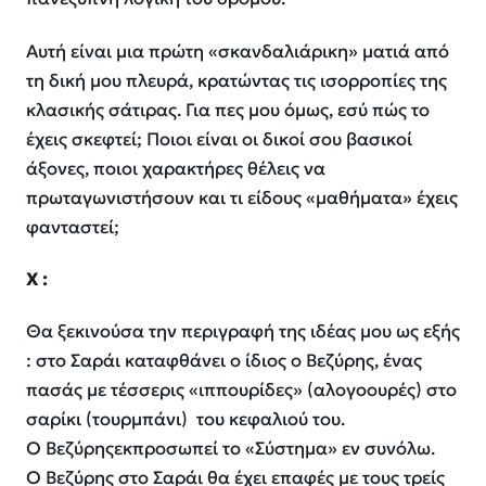
Αυτή είναι μια πρώτη «σκανδαλιάρικη» ματιά από
τη δική μου πλευρά, κρατώντας τις ισορροπίες της
κλασικής σάτιρας. Για πες μου όμως, εσύ πώς το
έχεις σκεφτεί; Ποιοι είναι οι δικοί σου βασικοί
άξονες, ποιοι χαρακτήρες θέλεις να
πρωταγωνιστήσουν και τι είδους «μαθήματα» έχεις
φανταστεί;
Χ :
Θα ξεκινούσα την περιγραφή της ιδέας μου ως εξής
: στο Σαράι καταφθάνει ο ίδιος ο Βεζύρης, ένας
πασάς με τέσσερις «ιππουρίδες» (αλογοουρές) στο
σαρίκι (τουρμπάνι) του κεφαλιού του.
Ο Βεζύρηςεκπροσωπεί το «Σύστημα» εν συνόλω.
Ο Βεζύρης στο Σαράι θα έχει επαφές με τους τρείς