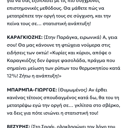
για να σας εξοπλίσει με τις πιο σύγχρονες
επιστημονικές μεθόδους. Θα μάθετε πώς να
μετατρέπετε την οργή τους σε σύγχυση, και την
πείνα τους σε… στατιστική ανάπτυξη!
ΚΑΡΑΓΚΙΟΖΗΣ:
(Στην Παράγκα, ειρωνικά) Α, γεια
σου! Θα μας κάνουνε τη φτώχεια νούμερα στις
ειδήσεις των οκτώ! «Κυρίες και κύριοι, απόψε ο
Καραγκιόζης δεν έφαγε φασολάδα, πράγμα που
σημαίνει μείωση των ρύπων του θερμοκηπίου κατά
12%! Ζήτω η ανάπτυξη!»
ΜΠΑΡΜΠΑ-ΓΙΩΡΓΟΣ:
(Θυμωμένος) Αν έρθει
κανένας τέτοιος σπουδαγμένος κατά δω, θα του τη
μετατρέψω εγώ την οργή σε… γκλίτσα στο σβέρκο,
να δεις για πότε ισιώνει η στατιστική του!
ΒΕΖΥΡΗΣ:
(Στο Σαράι, ολοκληρώνει τον λόγο του