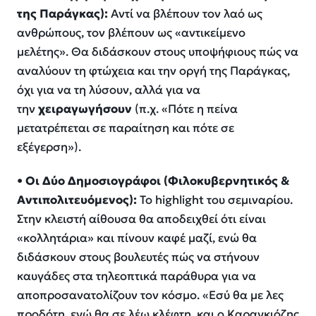
της Παράγκας):
Αντί να βλέπουν τον λαό ως
ανθρώπους, τον βλέπουν ως «αντικείμενο
μελέτης». Θα διδάσκουν στους υποψήφιους πώς να
αναλύουν τη φτώχεια και την οργή της Παράγκας,
όχι για να τη λύσουν, αλλά για να
την
χειραγωγήσουν
(π.χ. «Πότε η πείνα
μετατρέπεται σε παραίτηση και πότε σε
εξέγερση»).
•
Οι Δύο Δημοσιογράφοι (Φιλοκυβερνητικός &
Αντιπολιτευόμενος):
Το highlight του σεμιναρίου.
Στην κλειστή αίθουσα θα αποδειχθεί ότι είναι
«κολλητάρια» και πίνουν καφέ μαζί, ενώ θα
διδάσκουν στους βουλευτές πώς να στήνουν
καυγάδες στα τηλεοπτικά παράθυρα για να
αποπροσανατολίζουν τον κόσμο. «Εσύ θα με λες
προδότη, εγώ θα σε λέω κλέφτη, και ο Καραγκιόζης