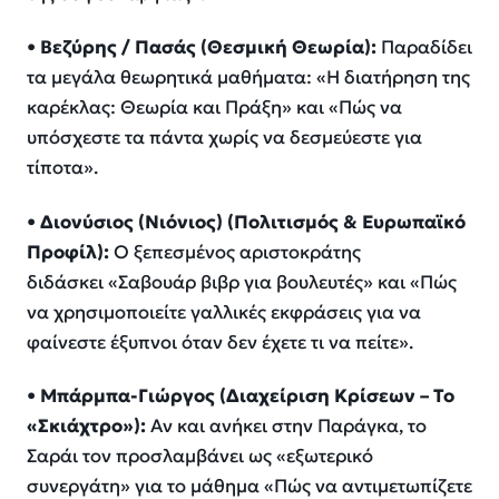
•
Βεζύρης
/ Πασάς (Θεσμική Θεωρία):
Παραδίδει
τα μεγάλα θεωρητικά μαθήματα: «
Η διατήρηση της
καρέκλας: Θεωρία και Πράξη
»
και
«
Πώς να
υπόσχεστε τα πάντα χωρίς να δεσμεύεστε για
τίποτα
»
.
•
Διονύσιος (
Νιόνιος
) (Πολιτισμός & Ευρωπαϊκό
Προφίλ):
Ο ξεπεσμένος αριστοκράτης
διδάσκει
«
Σαβουάρ
βιβρ
για βουλευτές
»
και
«
Πώς
να χρησιμοποιείτε γαλλικές εκφράσεις για να
φαίνεστε έξυπνοι όταν δεν έχετε τι να πείτε
»
.
•
Μπάρμπα-Γιώργος (Διαχείριση Κρίσεων – Το
«Σκιάχτρο»):
Αν και ανήκει στην Παράγκα, το
Σαράι τον προσλαμβάνει ως «εξωτερικό
συνεργάτη» για το μάθημα
«
Πώς να αντιμετωπίζετε