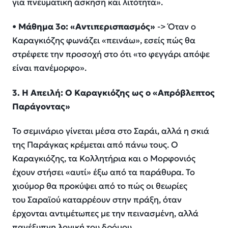
για πνευματική άσκηση και λιτότητα».
•
Μάθημα 3ο: «Αντιπερισπασμός»
-> Όταν ο
Καραγκιόζης φωνάζει «πεινάω», εσείς πώς θα
στρέφετε την προσοχή στο ότι «το φεγγάρι απόψε
είναι πανέμορφο».
3. Η Απειλή: Ο Καραγκιόζης ως ο «Απρόβλεπτος
Παράγοντας»
Το σεμινάριο γίνεται μέσα στο Σαράι, αλλά η σκιά
της Παράγκας κρέμεται από πάνω τους. Ο
Καραγκιόζης, τα Κολλητήρια και ο Μορφονιός
έχουν στήσει «αυτί» έξω από τα παράθυρα. Το
χιούμορ θα προκύψει από το πώς οι θεωρίες
του Σαραϊού καταρρέουν στην πράξη, όταν
έρχονται αντιμέτωπες με την πεινασμένη, αλλά
πανέξυπνη λογική του δρόμου.