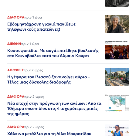
ΔΙΑΦΟΡΑ
πριν 1 ώρα
Εβδομηντάχρονη γιαγιά παγίδεψε
τηλεφωνικούς απατεώνες!
ΔΙΕΘΝΗ
πριν 1 ώρα
Κοσσυφοπέδιο: Με αυγά επιτέθηκε βουλευτής
στο Κοινοβούλιο κατά του Άλμπιν Κούρτι
ΑΠΟΨΕΙΣ
πριν 2 ώρες
Η γέφυρα του Ιλισσού ξανανοίγει αύριο –
Τέλος μιας δύσκολης διαδρομής
ΔΙΑΦΟΡΑ
πριν 2 ώρες
Νέα εποχή στην πρόγνωση των ανέμων: Από τα
10ήμερα ensembles στις 4 ισχυρότερες ριπές
της ημέρας
ΔΙΑΦΟΡΑ
πριν 2 ώρες
Χάλκινο μετάλλιο για τη Λίλα Μουρατίδου