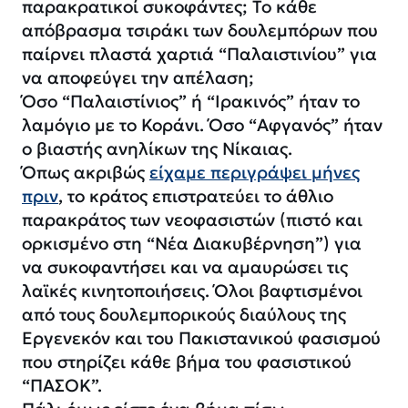
παρακρατικοί συκοφάντες; Το κάθε
απόβρασμα τσιράκι των δουλεμπόρων που
παίρνει πλαστά χαρτιά “Παλαιστινίου” για
να αποφεύγει την απέλαση;
Όσο “Παλαιστίνιος” ή “Ιρακινός” ήταν το
λαμόγιο με το Κοράνι. Όσο “Αφγανός” ήταν
ο βιαστής ανηλίκων της Νίκαιας.
Όπως ακριβώς
είχαμε περιγράψει μήνες
πριν
, το κράτος επιστρατεύει το άθλιο
παρακράτος των νεοφασιστών (πιστό και
ορκισμένο στη “Νέα Διακυβέρνηση”) για
να συκοφαντήσει και να αμαυρώσει τις
λαϊκές κινητοποιήσεις. Όλοι βαφτισμένοι
από τους δουλεμπορικούς διαύλους της
Εργενεκόν και του Πακιστανικού φασισμού
που στηρίζει κάθε βήμα του φασιστικού
“ΠΑΣΟΚ”.