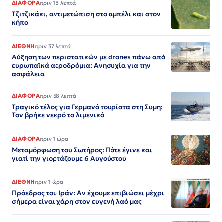
ΔΙΑΦΟΡΑ
πριν 18 λεπτά
Τζιτζικάκι, αντιμετώπιση στο αμπέλι και στον
κήπο
ΔΙΕΘΝΗ
πριν 37 λεπτά
Αύξηση των περιστατικών με drones πάνω από
ευρωπαϊκά αεροδρόμια: Ανησυχία για την
ασφάλεια
ΔΙΑΦΟΡΑ
πριν 58 λεπτά
Τραγικό τέλος για Γερμανό τουρίστα στη Συμη:
Τον βρήκε νεκρό το λιμενικό
ΔΙΑΦΟΡΑ
πριν 1 ώρα
Μεταμόρφωση του Σωτήρος: Πότε έγινε και
γιατί την γιορτάζουμε 6 Αυγούστου
ΔΙΕΘΝΗ
πριν 1 ώρα
Πρόεδρος του Ιράν: Αν έχουμε επιβιώσει μέχρι
σήμερα είναι χάρη στον ευγενή λαό μας