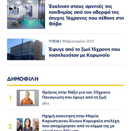
Έκκληση στους αρνητές της
πανδημίας από τον αδερφό της
άτυχης 16χρονης που πέθανε στη
Θήβα
ΥΓΕΙΑ
3 Φεβρουαρίου 2021
Έφυγε από τη ζωή 15χρονη που
νοσηλευόταν με Κορωνοϊο
ΔΗΜΟΦΙΛΗ
Θρήνος στην Νάξο για τον 20χρονο
1
Παναγιώτη που έφυγε από τη ζωή
χθες
Ηχηρή απαντηση στην Μαρία
Καρυστιανου δίνουν Κορυφαία στελέχη
2
που αποχώρησαν από το κόμμα της με
κοινή τους δήλωση