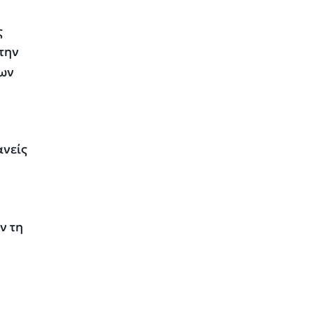
ς
την
των
ανείς
ν τη