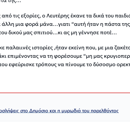
στα της…”
από τις εξορίες, ο Λευτέρης έκανε τα δικά του παιδιά
ια άλλη μια φορά μάνα…γιατι “αυτή ήταν η πάστα τη
του δικού μας σπιτιού…κι ας μη γέννησε ποτέ…
ε παλαιινές ιστορίες ,ήταν εκείνη που, με μια ζακέτ
άκι επιμένοντας να τη φορέσουμε “μη μας κρυγιοπε
η που εφεύρισκε τρόπους να πίνουμε το δύσοσμο ορεκ
οσλήψεις στο Δημόσιο και η μυρωδιά του παρελθόντος