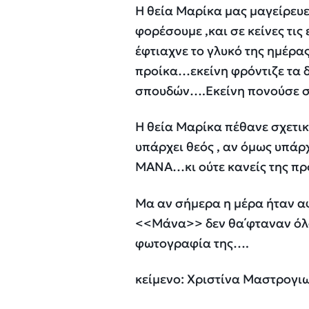
Η θεία Μαρίκα μας μαγείρευε
φορέσουμε ,και σε κείνες τις
έφτιαχνε το γλυκό της ημέρα
προίκα…εκείνη φρόντιζε τα δ
σπουδών….Εκείνη πονούσε σ
Η θεία Μαρίκα πέθανε σχετικά
υπάρχει θεός , αν όμως υπάρχ
ΜΑΝΑ…κι ούτε κανείς της πρ
Μα αν σήμερα η μέρα ήταν α
<<Μάνα>> δεν θα΄φταναν όλα
φωτογραφία της….
κείμενο: Χριστίνα Μαστρογιω