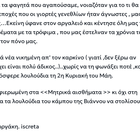
 τα φαγητά που αγαπούσαμε, νοιαζόταν για το τι θα
 εποχές που οι γιορτές γενεθλίων ήταν άγνωστες , μα
ς…Εκείνη ύφανε στον αργαλειό και κέντησε όλη μας 
έματα με τα τρόφιμα , που μας έστελναν τα χρόνια 
τον πόνο μας.
 νέα νικημένη απ’ τον καρκίνο ( γιατί ,δεν ξέρω αν
ει είναι πολύ άδικος..)..χωρίς να τη φωνάξει ποτέ ,κ
όσφερε λουλούδια τη 2η Κυριακή του Μάη.
φιερωμένη στα <<Μητρικά αισθήματα >> κι όχι στη
 τα λουλούδια του κάμπου της Βιάννου να στολίσου
ργάκη. iscreta