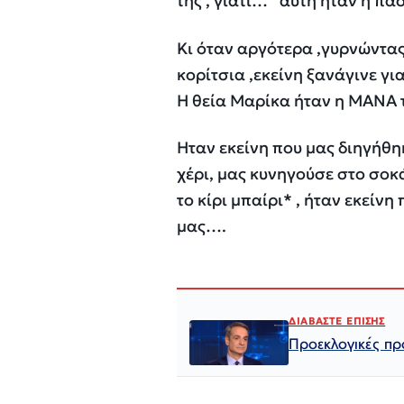
της , γιατί… “αυτή ήταν η πά
Κι όταν αργότερα ,γυρνώντας 
κορίτσια ,εκείνη ξανάγινε γ
Η θεία Μαρίκα ήταν η ΜΑΝΑ 
Ηταν εκείνη που μας διηγήθηκ
χέρι, μας κυνηγούσε στο σοκ
το κίρι μπαίρι* , ήταν εκείν
μας….
ΔΙΑΒΑΣΤΕ ΕΠΙΣΗΣ
Προεκλογικές πρ