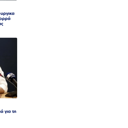
ουργικα
Βορρά
ις
ά για τη