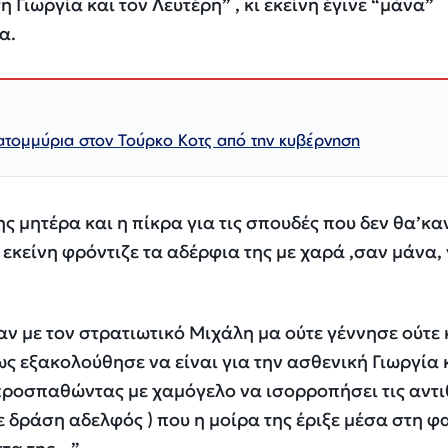
η Γιωργία και τον Λευτέρη” , κι εκείνη έγινε “μάνα”
α.
ατομμύρια στον Τούρκο Κοτς από την κυβέρνηση
ης μητέρα και η πίκρα για τις σπουδές που δεν θα’κα
εκείνη φρόντιζε τα αδέρφια της με χαρά ,σαν μάνα, 
αν με τον στρατιωτικό Μιχάλη μα ούτε γέννησε ούτε
 εξακολούθησε να είναι για την ασθενική Γιωργία 
προσπαθώντας με χαμόγελο να ισορροπήσει τις αντι
ε δράση αδελφός ) που η μοίρα της έριξε μέσα στη φ