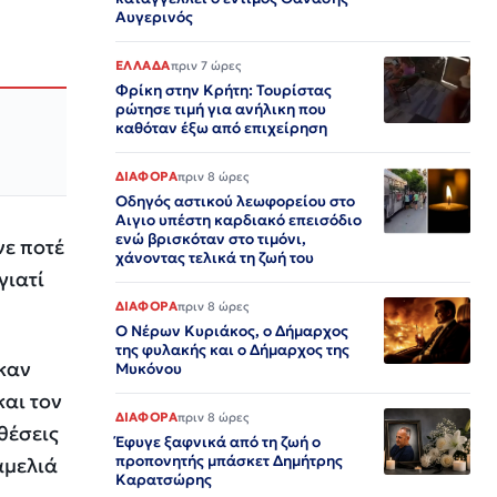
Αυγερινός
ΕΛΛΑΔΑ
πριν 7 ώρες
Φρίκη στην Κρήτη: Τουρίστας
ρώτησε τιμή για ανήλικη που
καθόταν έξω από επιχείρηση
ΔΙΑΦΟΡΑ
πριν 8 ώρες
Οδηγός αστικού λεωφορείου στο
Αιγιο υπέστη καρδιακό επεισόδιο
ενώ βρισκόταν στο τιμόνι,
νε ποτέ
χάνοντας τελικά τη ζωή του
γιατί
ΔΙΑΦΟΡΑ
πριν 8 ώρες
Ο Νέρων Κυριάκος, o Δήμαρχος
της φυλακής και ο Δήμαρχος της
 καν
Μυκόνου
και τον
ΔΙΑΦΟΡΑ
πριν 8 ώρες
θέσεις
Έφυγε ξαφνικά από τη ζωή ο
προπονητής μπάσκετ Δημήτρης
αμελιά
Καρατσώρης