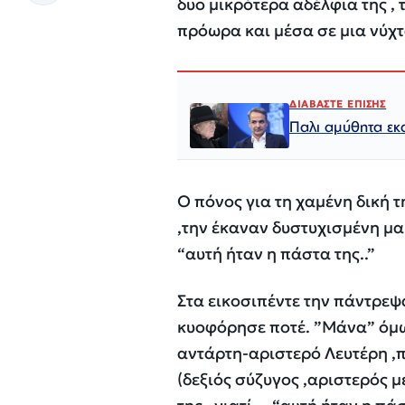
δυο μικρότερα αδέλφια της , τ
πρόωρα και μέσα σε μια νύχτ
ΔΙΑΒΑΣΤΕ ΕΠΙΣΗΣ
Παλι αμύθητα εκ
Ο πόνος για τη χαμένη δική τ
,την έκαναν δυστυχισμένη μα 
“αυτή ήταν η πάστα της..”
Στα εικοσιπέντε την πάντρεψ
κυοφόρησε ποτέ. ”Μάνα” όμως
αντάρτη-αριστερό Λευτέρη ,
(δεξιός σύζυγος ,αριστερός μ