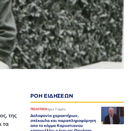
ΡΟΗ ΕΙΔΗΣΕΩΝ
ΠΟΛΙΤΙΚΗ
πριν 7 ώρες
ος, της
Δολοφονία χαρακτήρων,
σπέκουλα και παραπληροφόρηση
ι τα
απο το κόμμα Καρυστιανου
καταγγέλλει ο έντιμος Θανάσης