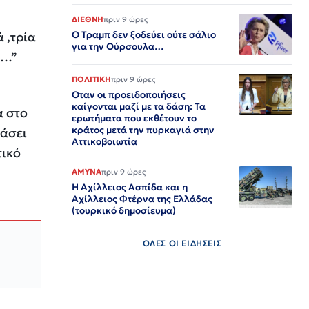
ΔΙΕΘΝΗ
πριν 9 ώρες
Ο Τραμπ δεν ξοδεύει ούτε σάλιο
 ,τρία
για την Ούρσουλα…
ς…”
ΠΟΛΙΤΙΚΗ
πριν 9 ώρες
Οταν οι προειδοποιήσεις
καίγονται μαζί με τα δάση: Τα
α στο
ερωτήματα που εκθέτουν το
κράτος μετά την πυρκαγιά στην
ράσει
Αττικοβοιωτία
τικό
ΑΜΥΝΑ
πριν 9 ώρες
Η Αχίλλειος Ασπίδα και η
Αχίλλειος Φτέρνα της Ελλάδας
(τουρκικό δημοσίευμα)
ΟΛΕΣ ΟΙ ΕΙΔΗΣΕΙΣ