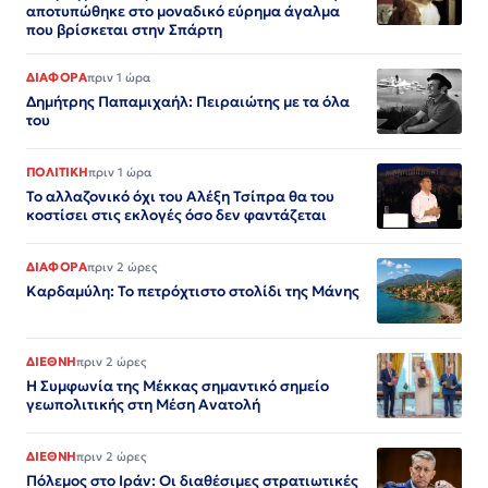
αποτυπώθηκε στο μοναδικό εύρημα άγαλμα
που βρίσκεται στην Σπάρτη
ΔΙΑΦΟΡΑ
πριν 1 ώρα
Δημήτρης Παπαμιχαήλ: Πειραιώτης με τα όλα
του
ΠΟΛΙΤΙΚΗ
πριν 1 ώρα
Το αλλαζονικό όχι του Αλέξη Τσίπρα θα του
κοστίσει στις εκλογές όσο δεν φαντάζεται
ΔΙΑΦΟΡΑ
πριν 2 ώρες
Καρδαμύλη: Το πετρόχτιστο στολίδι της Μάνης
ΔΙΕΘΝΗ
πριν 2 ώρες
Η Συμφωνία της Μέκκας σημαντικό σημείο
γεωπολιτικής στη Μέση Ανατολή
ΔΙΕΘΝΗ
πριν 2 ώρες
Πόλεμος στο Ιράν: Οι διαθέσιμες στρατιωτικές