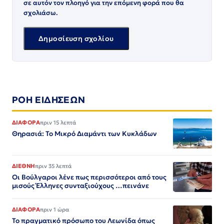
σε αυτόν τον πλοηγό για την επόμενη φορά που θα
σχολιάσω.
ΡΟΗ ΕΙΔΗΣΕΩΝ
ΔΙΑΦΟΡΑ
πριν 15 λεπτά
Θηρασιά: Το Μικρό Διαμάντι των Κυκλάδων
ΔΙΕΘΝΗ
πριν 35 λεπτά
Οι Βούλγαροι λένε πως περισσότεροι από τους
μισούς Έλληνες συνταξιούχους …πεινάνε
ΔΙΑΦΟΡΑ
πριν 1 ώρα
Το πραγματικό πρόσωπο του Λεωνίδα όπως