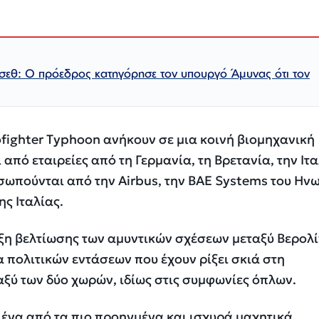
σεθ: Ο πρόεδρος κατηγόρησε τον υπουργό Άμυνας ότι τον
fighter Typhoon ανήκουν σε μια κοινή βιομηχανική
από εταιρείες από τη Γερμανία, τη Βρετανία, την Ιτα
οσωπούνται από την Airbus, την BAE Systems του Ην
ης Ιταλίας.
ιξη βελτίωσης των αμυντικών σχέσεων μεταξύ Βερολ
α πολιτικών εντάσεων που έχουν ρίξει σκιά στη
ξύ των δύο χωρών, ιδίως στις συμφωνίες όπλων.
ι ένα από τα πιο προηγμένα και ισχυρά μαχητικά