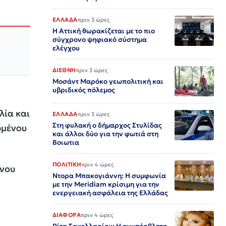
ΕΛΛΑΔΑ
πριν 3 ώρες
Η Αττική θωρακίζεται με το πιο
σύγχρονο ψηφιακό σύστημα
ελέγχου
ΔΙΕΘΝΗ
πριν 3 ώρες
Μοσάντ Μαρόκο γεωπολιτική και
υβριδικός πόλεμος
λία και
ΕΛΛΑΔΑ
πριν 3 ώρες
Στη φυλακή ο δήμαρχος Στυλίδας
ωμένου
και άλλοι δύο για την φωτιά στη
Βοιωτια
ΠΟΛΙΤΙΚΗ
πριν 4 ώρες
ίνου
Ντορα Μπακογιάννη: Η συμφωνία
με την Meridiam κρίσιμη για την
ενεργειακή ασφάλεια της Ελλάδας
ΔΙΑΦΟΡΑ
πριν 4 ώρες