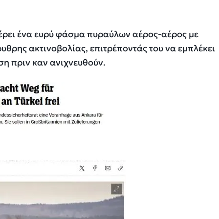
φέρει ένα ευρύ φάσμα πυραύλων αέρος-αέρος με
υθρης ακτινοβολίας, επιτρέποντάς του να εμπλέκει
η πριν καν ανιχνευθούν.