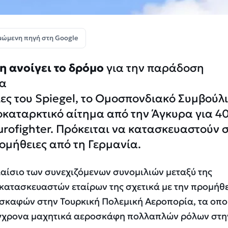
μώμενη πηγή στη Google
 ανοίγει το δρόμο
για την παράδοση
ία
ς του Spiegel, το Ομοσπονδιακό Συμβούλ
οκαταρκτικό αίτημα από την Άγκυρα για 4
rofighter. Πρόκειται να κατασκευαστούν 
ομήθειες από τη Γερμανία.
πλαίσιο των συνεχιζόμενων συνομιλιών μεταξύ της
κατασκευαστών εταίρων της σχετικά με την προμήθ
καφών στην Τουρκική Πολεμική Αεροπορία, τα οπο
ύγχρονα μαχητικά αεροσκάφη πολλαπλών ρόλων στη