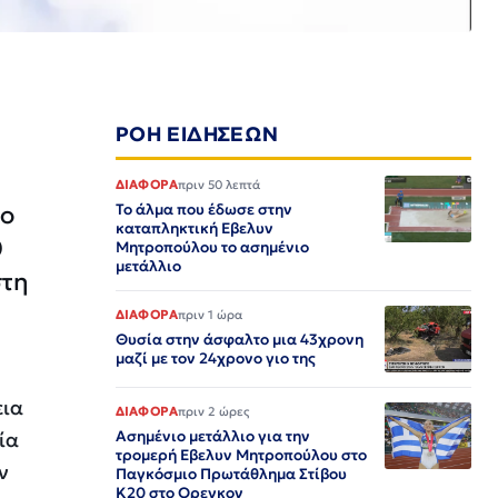
ΡΟΗ ΕΙΔΗΣΕΩΝ
ΔΙΑΦΟΡΑ
πριν 50 λεπτά
ιο
Το άλμα που έδωσε στην
καταπληκτική Εβελυν
0
Μητροπούλου το ασημένιο
μετάλλιο
στη
ΔΙΑΦΟΡΑ
πριν 1 ώρα
Θυσία στην άσφαλτο μια 43χρονη
μαζί με τον 24χρονο γιο της
εια
ΔΙΑΦΟΡΑ
πριν 2 ώρες
Ασημένιο μετάλλιο για την
ία
τρομερή Εβελυν Μητροπούλου στο
ν
Παγκόσμιο Πρωτάθλημα Στίβου
Κ20 στο Ορεγκον