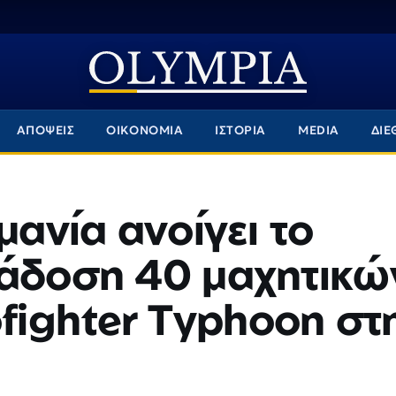
ΑΠΟΨΕΙΣ
ΟΙΚΟΝΟΜΙΑ
ΙΣΤΟΡΙΑ
MEDIA
ΔΙΕ
μανία ανοίγει το
ράδοση 40 μαχητικώ
ighter Typhoon στ