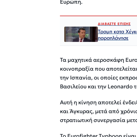
Ευρώπη.
ΔΙΑΒΑΣΤΕ ΕΠΙΣΗΣ
Τραμπ κατα Χέγκ
παραπλάνησε
Τα μαχητικά αεροσκάφη Euro
κοινοπραξία που αποτελείται 
την Ισπανία, οι οποίες εκπρ
Βασιλείου και την Leonardo τ
Αυτή η κίνηση αποτελεί ένδε
και Άγκυρας, μετά από χρόνι
στρατιωτική συνεργασία μετα
Το Eurofighter Typhoon είνα