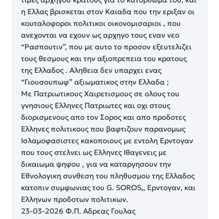
η Ελλας βρισκεται στον Καιαδα που την εριξαν οι
κουταλοφοροι πολιτικοι οικονομισαριοι , που
ανεχονται να εχουν ως αρχηγο τους εναν νεο
“Ρασπουτιν”, που με αυτο το προσον εξευτελιζει
τους θεσμους και την αξιοπρεπεια του κρατους
της Ελλαδος . Αληθεια δεν υπαρχει ενας
“Γιουσουπωφ” αξιωματικος στην Ελλαδα ;
Με Πατριωτικους Χαιρετισμους σε ολους του
γνησιους Ελληνες Πατριωτες και οχι στους
διορισμενους απο τον Σορος και απο προδοτες
Ελληνες πολιτικους που βαφτιζουν παρανομως
Ισλαμοφασιστες κακοποιους με εντολη Ερντογαν
που τους στελνει ως Ελληνες Ιθαγενεις με
δικαιωμα ψηφου , για να καταργησουν την
Εθνολογικη συνθεση του πληθυσμου της Ελλαδος
κατοπιν συμφωνιας του G. SOROS,, Ερντογαν, και
Ελληνων προδοτων πολιτικων.
23-03-2026 Φ.Π. Αδρεας Γουλας