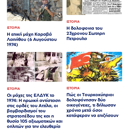
ΙΣΤΟΡΙΑ
Η δολοφονια του
ΙΣΤΟΡΙΑ
23χρονου Σωτηρη
Η επική μάχη Καραβά
Πετρουλα
Λαπήθου (6 Αυγούστου
1974)
ΙΣΤΟΡΙΑ
ΙΣΤΟΡΙΑ
Πώς οι Τουρκοκύπριοι
Οι μάχες της ΕΛΔΥΚ το
δολοφόνησαν δύο
1974: Η ηρωική αντίσταση
οικογένειες, τι δήλωσαν
στις ορδές του Αττίλα, οι
χρόνια μετά όσοι
βομβαρδισμοί του
κατάφεραν να επιζήσουν
στρατοπέδου της και η
θυσία 105 αξιωματικών και
οπλιτών για την ελευθερία