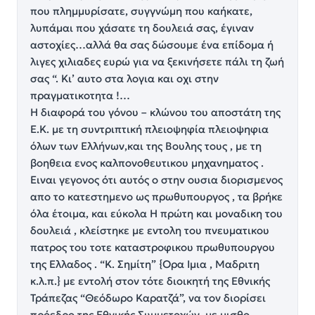
που πλημμυρίσατε, συγγνώμη που καήκατε,
λυπάμαι που χάσατε τη δουλειά σας, έγιναν
αστοχίες…αλλά θα σας δώσουμε ένα επίδομα ή
λιγες χιλιαδες ευρώ για να ξεκινήσετε πάλι τη ζωή
σας “. Κι’ αυτο στα λογια και οχι στην
πραγματικοτητα !…
Η διαφορά του γόνου – κλώνου του αποστάτη της
Ε.Κ. με τη συντριπτική πλειοψηφία πλειοψηφια
όλων των Ελλήνων,και της Βουλης τους , με τη
βοηθεια ενος καλπονοθευτικου μηχανηματος .
Ειναι γεγονος ότι αυτός ο στην ουσια διορισμενος
απο το κατεστημενο ως πρωθυπουργος , τα βρήκε
όλα έτοιμα, και εύκολα Η πρώτη και μοναδικη του
δουλειά , κλείστηκε με εντολη του πνευματικου
πατρος του τοτε καταστροφικου πρωθυπουργου
της Ελλαδος . “Κ. Σημίτη” {Ορα Ιμια , Μαδριτη
κ.λ.π.} με εντολή στον τότε διοικητή της Εθνικής
Τράπεζας “Θεόδωρο Καρατζά”, να τον διορίσει
πρόεδρο της Εθνικής Συμμετοχών, με μισθο