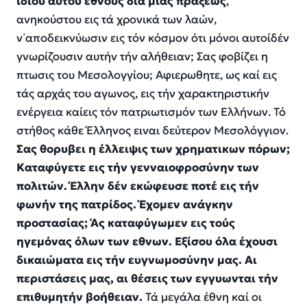
ιδίου αυτου έθνους διά μιας πράξεως
,
α
νηκούστου ε
ι
ς τ
ά
χρονικά τ
ω
ν λαών,
ν
᾿α
ποδεικνύωσιν ε
ι
ς τ
ό
ν κόσμον
ό
τι μόνοι α
υ
το
ί
δ
έ
ν
γνωρίζουσιν α
υ
τήν τ
ή
ν
α
λήθειαν; Σ
α
ς φοβίζει
η
πτ
ω
σις το
υ
Μεσολογγίου;
Α
φιερωθ
η
τε,
ω
ς κα
ί
ε
ι
ς
τ
ά
ς
α
ρχ
ά
ς το
υ
α
γ
ω
νος, ε
ι
ς τ
ή
ν χαρακτηριστικήν
ενέργεια κα
ί
ε
ι
ς τ
ό
ν πατριωτισμ
ό
ν τ
ω
ν
Ε
λλήνων. Τ
ό
στήθος κάθε
Έ
λληνος ε
ι
ναι δεύτερον Μεσολόγγιον.
Σας θορυβει η έλλειψις των χρηματικων πόρων;
Καταφύγετε εις τήν γενναιοφροσύνην των
πολιτών. Έλλην δέν εκώφευσε ποτέ εις τήν
φωνήν της πατρίδος. Έχομεν ανάγκην
προστασίας; Άς καταφύγωμεν εις τούς
ηγεμόνας όλων των εθνων. Εξίσου όλα έχουσι
δικαιώματα εις τήν ευγνωμοσύνην μας. Αι
περιστάσεις μας, αι θέσεις των εγγυωνται τήν
επιθυμητήν βοήθειαν.
Τ
ά
μεγάλα
έ
θνη κα
ί
ο
ι