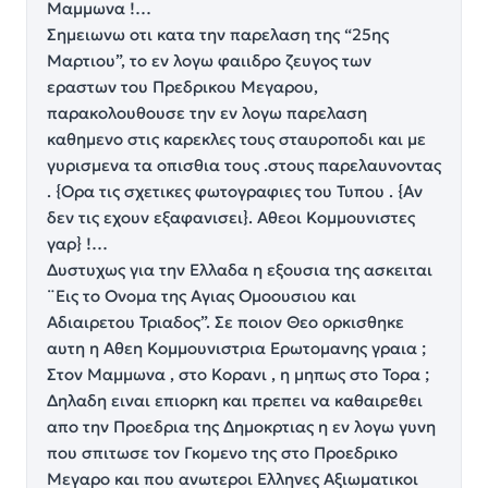
Μαμμωνα !…
Σημειωνω οτι κατα την παρελαση της “25ης
Μαρτιου”, το εν λογω φαιιδρο ζευγος των
εραστων του Πρεδρικου Μεγαρου,
παρακολουθουσε την εν λογω παρελαση
καθημενο στις καρεκλες τους σταυροποδι και με
γυρισμενα τα οπισθια τους .στους παρελαυνοντας
. {Ορα τις σχετικες φωτογραφιες του Τυπου . {Αν
δεν τις εχουν εξαφανισει}. Αθεοι Κομμουνιστες
γαρ} !…
Δυστυχως για την Ελλαδα η εξουσια της ασκειται
¨Εις το Ονομα της Αγιας Ομοουσιου και
Αδιαιρετου Τριαδος”. Σε ποιον Θεο ορκισθηκε
αυτη η Αθεη Κομμουνιστρια Ερωτομανης γραια ;
Στον Μαμμωνα , στο Κορανι , η μηπως στο Τορα ;
Δηλαδη ειναι επιορκη και πρεπει να καθαιρεθει
απο την Προεδρια της Δημοκρτιας η εν λογω γυνη
που σπιτωσε τον Γκομενο της στο Προεδρικο
Μεγαρο και που ανωτεροι Ελληνες Αξιωματικοι