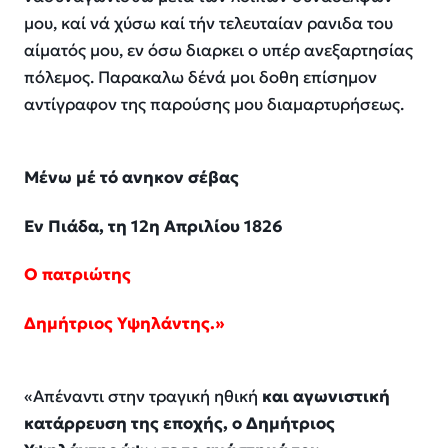
μου, κα
ί
ν
ά
χύσω κα
ί
τ
ή
ν τελευταίαν ραν
ι
δα το
υ
α
ί
ματός μου,
ε
ν
ό
σ
ω
διαρκε
ι
ο
υ
π
έ
ρ
α
νεξαρτησίας
πόλεμος. Παρακαλ
ω
δ
έ
ν
ά
μοι δοθ
η
ε
πίσημον
α
ντίγραφον τ
η
ς παρούσης μου διαμαρτυρήσεως.
Μένω μέ τό ανηκον σέβας
Εν Πιάδα, τη 12η Απριλίου 1826
Ο πατριώτης
Δημήτριος Υψηλάντης.»
«Απέναντι στην τραγική ηθική
και αγωνιστική
κατάρρευση της εποχής, ο Δημήτριος