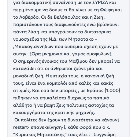
για διακομματική συναίνεση με τον ΣΥΡΙΖΑ και
περιμένουμε να δούμε τι θα γίνει με τη Φώφη και
το Λοβέρδο. Οι δε Βελόπουλος και η Ζωη ,
παριστάνουν τους διαφωνούντες ενώ βρίσκουνι
πάντα λύση και υπογράφουν τα δικτατορικα
νομοσχεδια της Ν.Δ. των Μητσοτακο –
,Μπακογιαννηδων που ουδεμια σχεση εχουν με
αυτην . {Ορα μνημονια και γαμος ομοφυλων}.
Ο σημερινός ένοικος του Μαξίμου δεν μπορεί να
καταλάβει ότι οι άνθρωποι ζούνε μία και
μοναδική ζωή. Η ευτυχία τους, η κανονική ζωή
τους, είναι ένα κομπολόι από καλές και κακές
στιγμές. Και εσύ δεν μπορείς , με θράσος {1.000}
πιθήκων να επικαλείσαι διαρκώς το παπικό
αλάθητο ή να βαφτίζεις πολιτικες αστοχίες τα
κακουργήματα της κρατικής μηχανής.
Οι πολίτες δεν έχουν τη δυνατότητα να κάνουν{
restart- επανεκκίνηση-}, κάθε φορά που ο κ.
“Κυριακος Μητσοτάκης” τους λέει : “Συγγνώμη