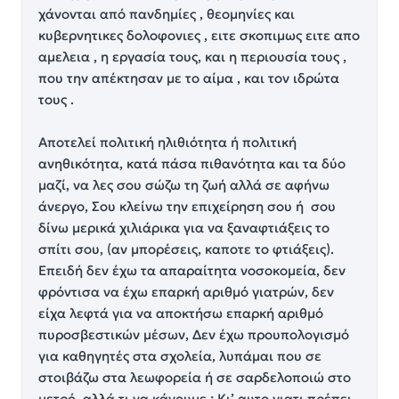
χάνονται από πανδημίες , θεομηνίες και
κυβερνητικες δολοφονιες , ειτε σκοπιμως ειτε απο
αμελεια , η εργασία τους, και η περιουσία τους ,
που την απέκτησαν με το αίμα , και τον ιδρώτα
τους .
Αποτελεί πολιτική ηλιθιότητα ή πολιτική
ανηθικότητα, κατά πάσα πιθανότητα και τα δύο
μαζί, να λες σου σώζω τη ζωή αλλά σε αφήνω
άνεργο, Σου κλείνω την επιχείρηση σου ή σου
δίνω μερικά χιλιάρικα για να ξαναφτιάξεις το
σπίτι σου, (αν μπορέσεις, καποτε το φτιάξεις).
Επειδή δεν έχω τα απαραίτητα νοσοκομεία, δεν
φρόντισα να έχω επαρκή αριθμό γιατρών, δεν
είχα λεφτά για να αποκτήσω επαρκή αριθμό
πυροσβεστικών μέσων, Δεν έχω προυπολογισμό
για καθηγητές στα σχολεία, λυπάμαι που σε
στοιβάζω στα λεωφορεία ή σε σαρδελοποιώ στο
μετρό, αλλά τι να κάνουμε ; Κι’ αυτο γιατι πρέπει