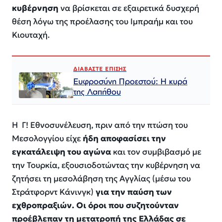
κυβέρνηση
να βρίσκεται σε εξαιρετικά δυσχερή
θέση λόγω της προέλασης του Ιμπραήμ και του
Κιουταχή.
ΔΙΑΒΑΣΤΕ ΕΠΙΣΗΣ
Ευφροσύνη Προεστού: Η κυρά
της Λαπήθου
H Γ! Εθνοσυνέλευση, πριν από την πτώση του
Μεσολογγίου είχε
ήδη αποφασίσει την
εγκατάλειψη του αγώνα
και τον συμβιβασμό με
την Τουρκία, εξουσιοδοτώντας την κυβέρνηση να
ζητήσει τη μεσολάβηση της Αγγλίας (μέσω του
Στράτφορντ Κάνινγκ)
για την παύση των
εχθροπραξιών. Οι όροι που συζητούνταν
προέβλεπαν τη μετατροπή της Ελλάδας σε