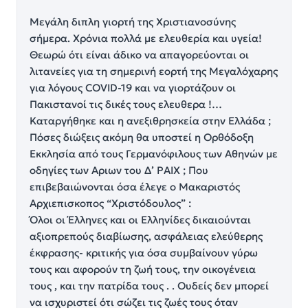
Μεγάλη διπλη γιορτή της Χριστιανοσύνης
σήμερα. Χρόνια πολλά με ελευθερία και υγεία!
Θεωρώ ότι είναι άδικο να απαγορεύονται οι
λιτανείες για τη σημερινή εορτή της Μεγαλόχαρης
για λόγους COVID-19 και να γιορτάζουν οι
Πακιστανοί τις δικές τους ελευθερα !…
Καταργήθηκε και η ανεξιθρησκεία στην Ελλάδα ;
Πόσες διώξεις ακόμη θα υποστεί η Ορθόδοξη
Εκκλησία από τους Γερμανόφιλους των Αθηνών με
οδηγίες των Αριων του Δ’ ΡΑΙΧ ; Που
επιβεβαιώνονται όσα έλεγε ο Μακαριστός
Αρχιεπισκοπος “Χριστόδουλος” :
Όλοι οι Έλληνες και οι Ελληνίδες δικαιούνται
αξιοπρεπούς διαβίωσης, ασφάλειας ελεύθερης
έκφρασης- κριτικής για όσα συμβαίνουν γύρω
τους και αφορούν τη ζωή τους, την οικογένεια
τους , και την πατρίδα τους . . Ουδείς δεν μπορεί
να ισχυριστεί ότι σώζει τις ζωές τους όταν