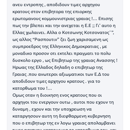
ανευ εντροπης , αποδιδουν τιμες αρχηγου
κρατους στον επιβητορα της επιορκης
ερωτομανους κομμουνιστριας γραιας !… Επισης
πως την βλεπει και την ανεχεται η Ε.Ε ;; Γι’ αυτο η
Ελλας χωλαινει. Αλλα ο Κοτσωνης Κοτσονατος¨”,
ως αλλος “Ρασπουτιν” ζει ζωη χαρισαμενη ως
συμπροεδρος της Ελληνικος Δημοκρατιας , με
μοναδικο προσον οτι εκτελει πραγματι το πολυ
δυσκολο εργο , ως Επιβητωρ της γραιας Ανασσης !
Ηρωας της Ελλαδος δηλαδη ο επιβητωρ της
Γραιας .που ανωτεροι αξιωματικοι των Ε.Δ του
αποδιδουν τιμες αρχηγου κρατους . για το
κατορθωμα του !…
Ομως οταν η διοικηση ενος κρατους που οι
αρχηγοι του ενεργουν ουτω , αυτοι που εχουν τη
δυναμη , εχουν και την υποχρεωση να
καταργησουν αυτη τη διεφθαρμενη κυβερνηση
που ο επιβητωρ της εν λογω γραιας απολαμβανει
τιμες αρχηγου κρατους για το κατορθωμα του, και