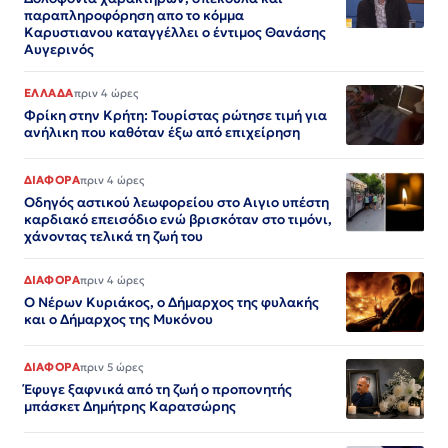
παραπληροφόρηση απο το κόμμα
Καρυστιανου καταγγέλλει ο έντιμος Θανάσης
Αυγερινός
ΕΛΛΑΔΑ
πριν 4 ώρες
Φρίκη στην Κρήτη: Τουρίστας ρώτησε τιμή για
ανήλικη που καθόταν έξω από επιχείρηση
ΔΙΑΦΟΡΑ
πριν 4 ώρες
Οδηγός αστικού λεωφορείου στο Αιγιο υπέστη
καρδιακό επεισόδιο ενώ βρισκόταν στο τιμόνι,
χάνοντας τελικά τη ζωή του
ΔΙΑΦΟΡΑ
πριν 4 ώρες
Ο Νέρων Κυριάκος, o Δήμαρχος της φυλακής
και ο Δήμαρχος της Μυκόνου
ΔΙΑΦΟΡΑ
πριν 5 ώρες
Έφυγε ξαφνικά από τη ζωή ο προπονητής
μπάσκετ Δημήτρης Καρατσώρης