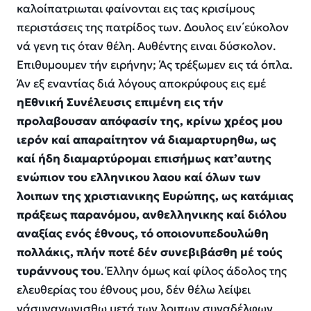
καλο
ί
πατρι
ω
ται φαίνονται ε
ι
ς τ
α
ς κρισίμους
περιστάσεις τ
η
ς πατρίδος των. Δο
υ
λος ε
ι
ν΄ε
ύ
κολον
ν
ά
γεν
η
τις
ό
ταν θέλ
η
. Α
υ
θέντης ε
ι
ναι δύσκολον.
Ε
πιθυμο
υ
μεν τ
ή
ν ε
ι
ρήνην;
Ά
ς τρέξωμεν ε
ι
ς τ
ά
ό
πλα.
Ά
ν
ε
ξ
ε
ναντίας δι
ά
λόγους
α
ποκρύφους ε
ι
ς
ε
μ
έ
ηΕθνική Συνέλευσις επιμένη εις τήν
προλαβουσαν απόφασίν της, κρίνω χρέος μου
ιερόν καί απαραίτητον νά διαμαρτυρηθω, ως
καί ήδη διαμαρτύρομαι επισήμως κατ’αυτης
ενώπιον του ελληνικου λαου καί όλων των
λοιπων της χριστιανικης Ευρώπης, ως κατάμιας
πράξεως παρανόμου, ανθελληνικης καί διόλου
αναξίας ενός έθνους, τό οποιονυπεδουλώθη
πολλάκις, πλήν ποτέ δέν συνεβιβάσθη μέ τούς
τυράννους του
.
Έ
λλην
ό
μως κα
ί
φίλος
ά
δολος τ
η
ς
ε
λευθερίας το
υ
έ
θνους μου, δ
έ
ν θέλω λείψει
ν
ά
συναγωνισθ
ω
μετ
ά
τ
ω
ν λοιπ
ω
ν συναδέλφων