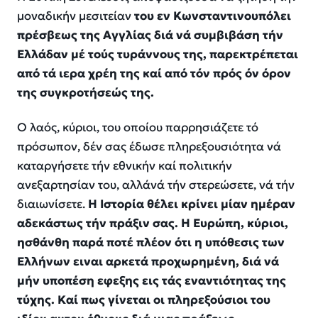
μοναδικήν μεσιτείαν
του εν Κωνσταντινουπόλει
πρέσβεως της Αγγλίας διά νά συμβιβάση τήν
Ελλάδαν μέ τούς τυράννους της, παρεκτρέπεται
από τά ιερα χρέη της καί από τόν πρός όν όρον
της συγκροτήσεώς της.
Ο
λαός, κύριοι, το
υ
οποίου παρρησιάζετε τ
ό
πρόσωπον, δ
έ
ν σ
α
ς
έ
δωσε πληρεξουσιότητα ν
ά
καταργήσετε τ
ή
ν
ε
θνικήν κα
ί
πολιτικήν
α
νεξαρτησίαν του,
α
λλ
ά
ν
ά
τ
ή
ν στερεώσετε, ν
ά
τ
ή
ν
διαιωνίσετε.
Η Ιστορία θέλει κρίνει μίαν ημέραν
αδεκάστως τήν πράξιν σας. Η Ευρώπη, κύριοι,
ησθάνθη παρά ποτέ πλέον ότι η υπόθεσις των
Ελλήνων ειναι αρκετά προχωρημένη, διά νά
μήν υποπέση εφεξης εις τάς εναντιότητας της
τύχης. Καί πως γίνεται οι πληρεξούσιοι του