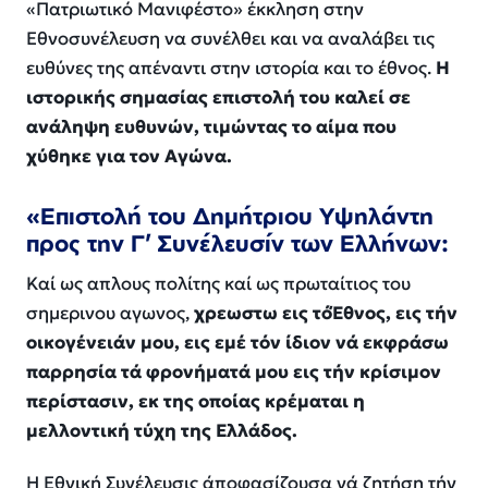
«Πατριωτικό Μανιφέστο» έκκληση στην
Εθνοσυνέλευση να συνέλθει και να αναλάβει τις
ευθύνες της απέναντι στην ιστορία και το έθνος.
Η
ιστορικής σημασίας επιστολή του καλεί σε
ανάληψη ευθυνών, τιμώντας το αίμα που
χύθηκε για τον Αγώνα.
«Επιστολή του Δημήτριου Υψηλάντη
προς την Γ’ Συνέλευσίν των Ελλήνων:
Κα
ί
ω
ς
α
πλο
υ
ς πολίτης κα
ί
ω
ς πρωταίτιος το
υ
σημερινο
υ
α
γ
ω
νος,
χρεωστω εις τόΈθνος, εις τήν
οικογένειάν μου, εις εμέ τόν ίδιον νά εκφράσω
παρρησία τά φρονήματά μου εις τήν κρίσιμον
περίστασιν, εκ της οποίας κρέμαται η
μελλοντική τύχη της Ελλάδος.
Η
Ε
θνικ
ή
Συνέλευσις άποφασίζουσα ν
ά
ζητήσ
η
τ
ή
ν