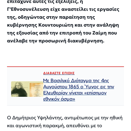
επιτάχυνε αυτές τις εξελίξεις, η
ΓʹΕθνοσυνέλευση είχε αναστείλει τις εργασίες
της, οδηγώντας στην παραίτηση της
κυβέρνησης Κουντουριώτη και στην ανάληψη
της εξουσίας από την επιτροπή του Ζαίμη που
ανέλαβε την προσωρινή διακυβέρνηση.
ΔΙΑΒΑΣΤΕ ΕΠΙΣΗΣ
Με Βασιλικό Διάταγμα της 4ης
Αυγούστου 1865 ο Ύμνος εις την
Ελευθερίαν γίνεται «επίσημον
εθνικόν άσμα»
Ο Δημήτριος Υψηλάντης, αντιμέτωπος με την ηθική
και αγωνιστική παρακμή, απευθύνει με το