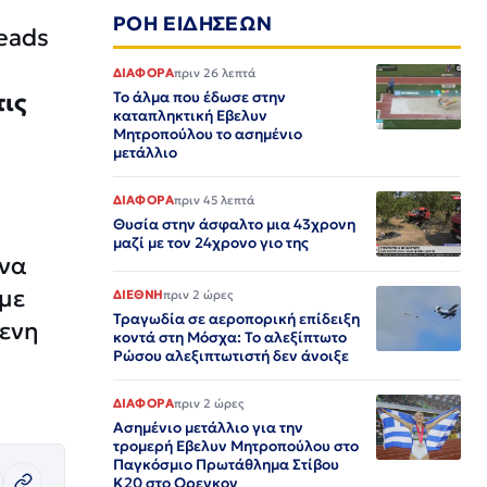
ΡΟΗ ΕΙΔΗΣΕΩΝ
eads
ΔΙΑΦΟΡΑ
πριν 26 λεπτά
τις
Το άλμα που έδωσε στην
καταπληκτική Εβελυν
Μητροπούλου το ασημένιο
μετάλλιο
ΔΙΑΦΟΡΑ
πριν 45 λεπτά
Θυσία στην άσφαλτο μια 43χρονη
μαζί με τον 24χρονο γιο της
 να
με
ΔΙΕΘΝΗ
πριν 2 ώρες
Τραγωδία σε αεροπορική επίδειξη
μενη
κοντά στη Μόσχα: Το αλεξίπτωτο
Ρώσου αλεξιπτωτιστή δεν άνοιξε
ΔΙΑΦΟΡΑ
πριν 2 ώρες
Ασημένιο μετάλλιο για την
τρομερή Εβελυν Μητροπούλου στο
Παγκόσμιο Πρωτάθλημα Στίβου
Κ20 στο Ορεγκον