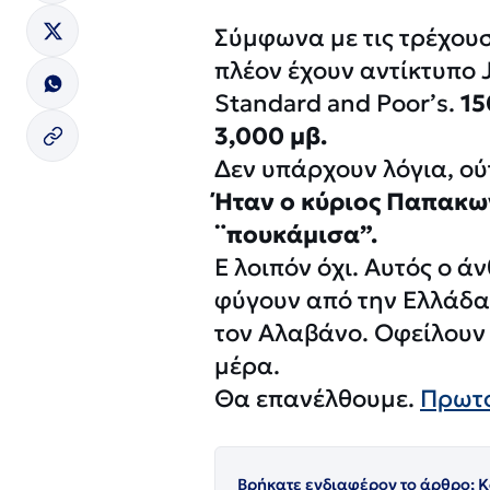
Σύμφωνα με τις τρέχου
πλέον έχουν αντίκτυπο 
Standard and Poor’s.
15
3,000 μβ.
Δεν υπάρχουν λόγια, ο
Ήταν ο κύριος Παπακων
¨πουκάμισα”.
Ε λοιπόν όχι. Αυτός ο ά
φύγουν από την Ελλάδα
τον Αλαβάνο. Οφείλουν 
μέρα.
Θα επανέλθουμε.
Πρωτ
Βρήκατε ενδιαφέρον το άρθρο; Κ