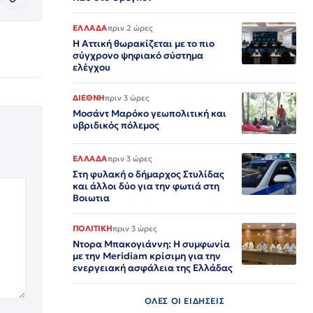
ΕΛΛΑΔΑ
πριν 2 ώρες
Η Αττική θωρακίζεται με το πιο
σύγχρονο ψηφιακό σύστημα
ελέγχου
ΔΙΕΘΝΗ
πριν 3 ώρες
Μοσάντ Μαρόκο γεωπολιτική και
υβριδικός πόλεμος
ΕΛΛΑΔΑ
πριν 3 ώρες
Στη φυλακή ο δήμαρχος Στυλίδας
και άλλοι δύο για την φωτιά στη
Βοιωτια
ΠΟΛΙΤΙΚΗ
πριν 3 ώρες
Ντορα Μπακογιάννη: Η συμφωνία
με την Meridiam κρίσιμη για την
ενεργειακή ασφάλεια της Ελλάδας
ΟΛΕΣ ΟΙ ΕΙΔΗΣΕΙΣ