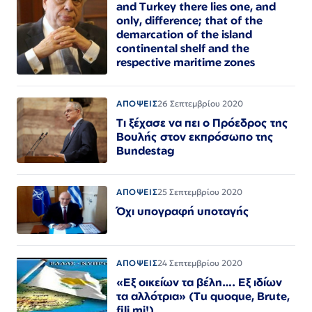
and Turkey there lies one, and
only, difference; that of the
demarcation of the island
continental shelf and the
respective maritime zones
ΑΠΟΨΕΙΣ
26 Σεπτεμβρίου 2020
Τι ξέχασε να πει ο Πρόεδρος της
Βουλής στον εκπρόσωπο της
Bundestag
ΑΠΟΨΕΙΣ
25 Σεπτεμβρίου 2020
Όχι υπογραφή υποταγής
ΑΠΟΨΕΙΣ
24 Σεπτεμβρίου 2020
«Εξ οικείων τα βέλη…. Εξ ιδίων
τα αλλότρια» (Tu quoque, Brute,
fili mi!)