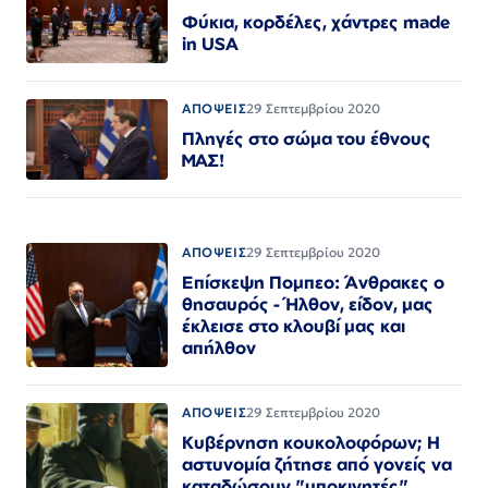
Φύκια, κορδέλες, χάντρες made
in USA
ΑΠΟΨΕΙΣ
29 Σεπτεμβρίου 2020
Πληγές στο σώμα του έθνους
ΜΑΣ!
ΑΠΟΨΕΙΣ
29 Σεπτεμβρίου 2020
Επίσκεψη Πομπεο: Άνθρακες ο
θησαυρός - Ήλθον, είδον, μας
έκλεισε στο κλουβί μας και
απήλθον
ΑΠΟΨΕΙΣ
29 Σεπτεμβρίου 2020
Κυβέρνηση κουκολοφόρων; Η
αστυνομία ζήτησε από γονείς να
καταδώσουν "υποκινητές"