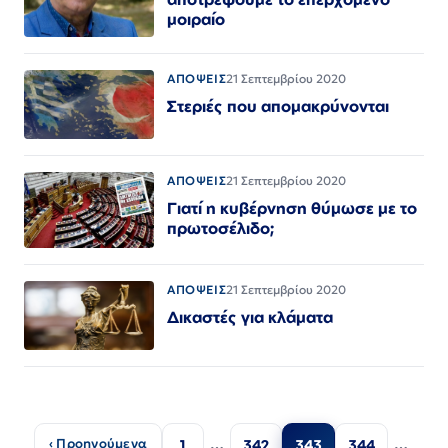
μοιραίο
ΑΠΟΨΕΙΣ
21 Σεπτεμβρίου 2020
Στεριές που απομακρύνονται
ΑΠΟΨΕΙΣ
21 Σεπτεμβρίου 2020
Γιατί η κυβέρνηση θύμωσε με το
πρωτοσέλιδο;
ΑΠΟΨΕΙΣ
21 Σεπτεμβρίου 2020
Δικαστές για κλάματα
Σελιδοποίηση
…
…
‹ Προηγούμενα
1
342
343
344