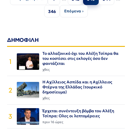
άρθρων
Επόμενα ›
346
ΔΗΜΟΦΙΛΗ
Το αλλαζονικό όχι του Αλέξη Τσίπρα θα
του κοστίσει στις εκλογές όσο δεν
1
φαντάζεται
χθες
Η Αχίλλειος Ασπίδα και η Αχίλλειος
Φτέρνα της Ελλάδας (τουρκικό
2
δημοσίευμα)
χθες
Έρχεται συνέντευξη βόμβα του Αλέξη
3
Τσίπρα: Ολες οι λεπτομέρειες
πριν 16 ώρες