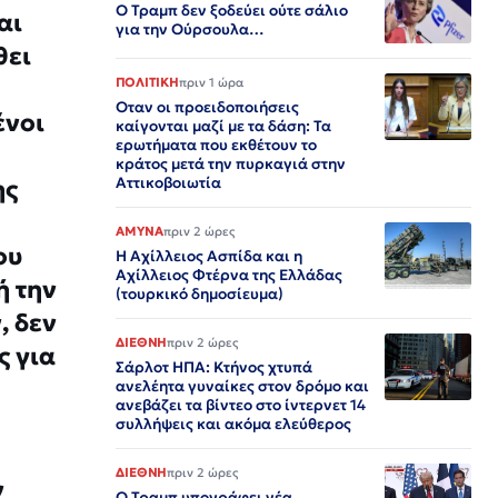
Ο Τραμπ δεν ξοδεύει ούτε σάλιο
αι
για την Ούρσουλα…
θει
ΠΟΛΙΤΙΚΗ
πριν 1 ώρα
Οταν οι προειδοποιήσεις
ένοι
καίγονται μαζί με τα δάση: Τα
ερωτήματα που εκθέτουν το
κράτος μετά την πυρκαγιά στην
Αττικοβοιωτία
ης
ΑΜΥΝΑ
πριν 2 ώρες
ου
Η Αχίλλειος Ασπίδα και η
Αχίλλειος Φτέρνα της Ελλάδας
ή την
(τουρκικό δημοσίευμα)
, δεν
ΔΙΕΘΝΗ
πριν 2 ώρες
ς για
Σάρλοτ ΗΠΑ: Κτήνος χτυπά
ανελέητα γυναίκες στον δρόμο και
ανεβάζει τα βίντεο στο ίντερνετ 14
συλλήψεις και ακόμα ελεύθερος​​​​​​​​​​​​​​​​​​​​​​​​​​​​​​​​​​​​​​​​​​​​​​​​​​
ΔΙΕΘΝΗ
πριν 2 ώρες
ν
Ο Τραμπ υπογράφει νέα