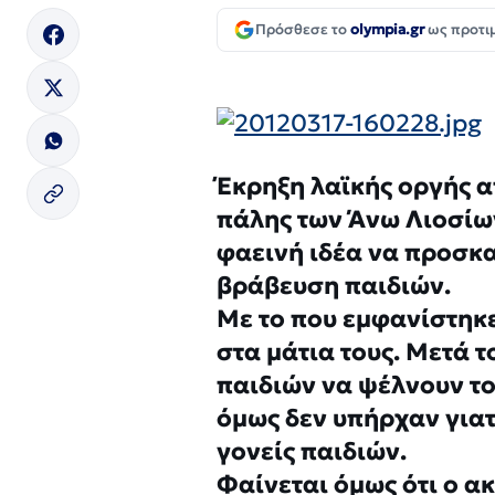
Πρόσθεσε το
olympia.gr
ως προτι
Έκρηξη λαϊκής οργής α
πάλης των Άνω Λιοσίων
φαεινή ιδέα να προσκ
βράβευση παιδιών.
Με το που εμφανίστηκε 
στα μάτια τους. Μετά τ
παιδιών να ψέλνουν το
όμως δεν υπήρχαν γιατ
γονείς παιδιών.
Φαίνεται όμως ότι ο α