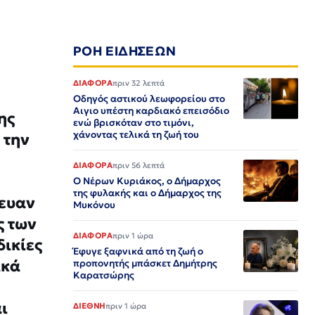
ΡΟΗ ΕΙΔΗΣΕΩΝ
ΔΙΑΦΟΡΑ
πριν 32 λεπτά
Οδηγός αστικού λεωφορείου στο
Αιγιο υπέστη καρδιακό επεισόδιο
ης
ενώ βρισκόταν στο τιμόνι,
χάνοντας τελικά τη ζωή του
 την
ΔΙΑΦΟΡΑ
πριν 56 λεπτά
Ο Νέρων Κυριάκος, o Δήμαρχος
της φυλακής και ο Δήμαρχος της
τευαν
Μυκόνου
ς των
ΔΙΑΦΟΡΑ
πριν 1 ώρα
δικίες
Έφυγε ξαφνικά από τη ζωή ο
ικά
προπονητής μπάσκετ Δημήτρης
Καρατσώρης
ι
ΔΙΕΘΝΗ
πριν 1 ώρα