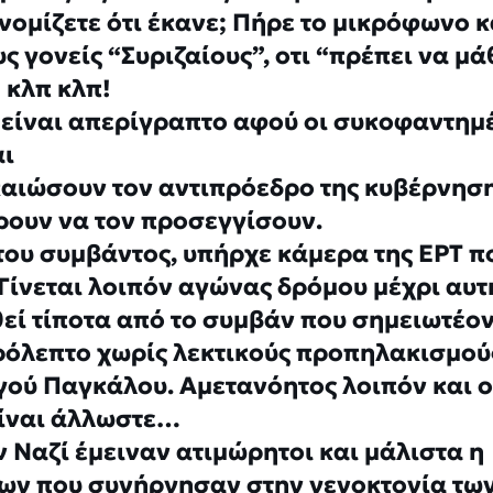
νομίζετε ότι έκανε; Πήρε το μικρόφωνο κ
ς γονείς “Συριζαίους”, οτι “πρέπει να μά
 κλπ κλπ!
 είναι απερίγραπτο αφού οι συκοφαντημ
αι
ιώσουν τον αντιπρόεδρο της κυβέρνησ
ρουν να τον προσεγγίσουν.
 του συμβάντος, υπήρχε κάμερα της ΕΡΤ π
ίνεται λοιπόν αγώνας δρόμου μέχρι αυτ
θεί τίποτα από το συμβάν που σημειωτέον
ρόλεπτο χωρίς λεκτικούς προπηλακισμού
γού Παγκάλου. Αμετανόητος λοιπόν και ο
 είναι άλλωστε…
ν Ναζί έμειναν ατιμώρητοι και μάλιστα η
ων που συνήργησαν στην γενοκτονία τω