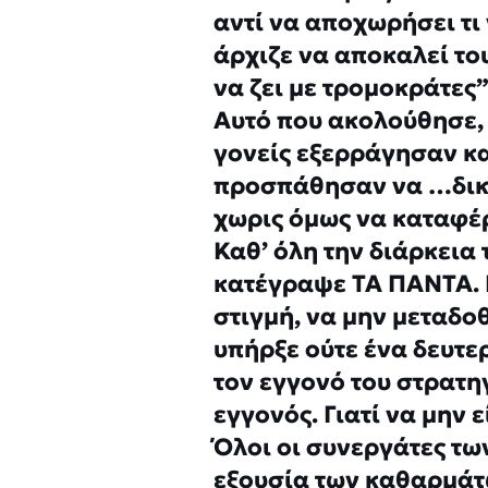
αντί να αποχωρήσει τι 
άρχιζε να αποκαλεί του
να ζει με τρομοκράτες”
Αυτό που ακολούθησε,
γονείς εξερράγησαν κ
προσπάθησαν να …δικα
χωρις όμως να καταφέ
Καθ’ όλη την διάρκεια
κατέγραψε ΤΑ ΠΑΝΤΑ. Γ
στιγμή, να μην μεταδο
υπήρξε ούτε ένα δευτε
τον εγγονό του στρατη
εγγονός. Γιατί να μην
Όλοι οι συνεργάτες τω
εξουσία των καθαρμάτ