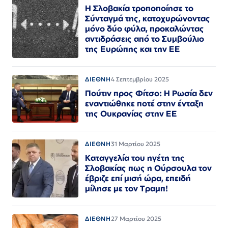
Η Σλοβακία τροποποίησε το
Σύνταγμά της, κατοχυρώνοντας
μόνο δύο φύλα, προκαλώντας
αντιδράσεις από το Συμβούλιο
της Ευρώπης και την ΕΕ
ΔΙΕΘΝΗ
4 Σεπτεμβρίου 2025
Πούτιν προς Φίτσο: Η Ρωσία δεν
εναντιώθηκε ποτέ στην ένταξη
της Ουκρανίας στην ΕΕ
ΔΙΕΘΝΗ
31 Μαρτίου 2025
Καταγγελία του ηγέτη της
Σλοβακίας πως η Ούρσουλα τον
έβριζε επί μισή ώρα, επειδή
μίλησε με τον Τραμπ!
ΔΙΕΘΝΗ
27 Μαρτίου 2025