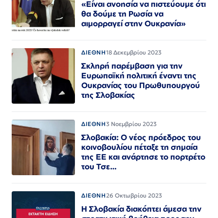
«Είναι ανοησία να πιστεύουμε ότι
θα δούμε τη Ρωσία να
αιμορραγεί στην Ουκρανία»
ΔΙΕΘΝΗ
18 Δεκεμβρίου 2023
Σκληρή παρέμβαση για την
Ευρωπαϊκή πολιτική έναντι της
Ουκρανίας του Πρωθυπουργού
της Σλοβακίας
ΔΙΕΘΝΗ
3 Νοεμβρίου 2023
Σλοβακία: Ο νέος πρόεδρος του
κοινοβουλίου πέταξε τη σημαία
της ΕΕ και ανάρτησε το πορτρέτο
του Τσε…
ΔΙΕΘΝΗ
26 Οκτωβρίου 2023
Η Σλοβακία διακόπτει άμεσα την