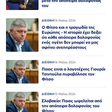
μετά την απόπειρα δολοφονίας
του
ΔΙΕΘΝΗ
16 Μαΐου 2024
Ο Φίτσο και η τραγωδία της
Ευρώπης - Η ιστορία έχει δείξει
ότι κάθε απόπειρα δολοφονίας
ενός ηγέτη δεν μπορεί να μας
αφήνει ανεπηρέαστους
ΔΙΕΘΝΗ
16 Μαΐου 2024
Ποιος ειναι ο λογοτέχνης Γιουράι
Τσιντούλα πυροβόλησε τον
Φίτσο
ΔΙΕΘΝΗ
15 Μαΐου 2024
Σλοβακία: Ποιος ωφελείται από
την απόπειρα δολοφονίας του
Φίτσο;