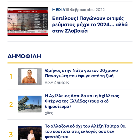
MEDIA
18 Φεβρουαρίου 2022
Επιτέλους! Παγώνουν οι τιμές
ρεύματος μέχρι το 2024... αλλά
στην Σλοβακία
ΔΗΜΟΦΙΛΗ
Θρήνος στην Νάξο για τον 20χρονο
1
Παναγιώτη που έφυγε από τη ζωή
πριν 2 ημέρες
Η Αχίλλειος Ασπίδα και η Αχίλλειος
Φτέρνα της Ελλάδας (τουρκικό
2
δημοσίευμα)
χθες
Το αλλαζονικό όχι του Αλέξη Τσίπρα θα
του κοστίσει στις εκλογές όσο δεν
3
φαντάζεται