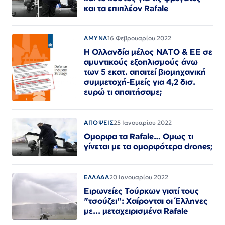
και τα επιπλέον Rafale
ΑΜΥΝΑ
16 Φεβρουαρίου 2022
Η Ολλανδία μέλος ΝΑΤΟ & ΕΕ σε
αμυντικούς εξοπλισμούς άνω
των 5 εκατ. απαιτεί βιομηχανική
συμμετοχή-Εμείς για 4,2 δισ.
ευρώ τι απαιτήσαμε;
ΑΠΟΨΕΙΣ
25 Ιανουαρίου 2022
Ομορφα τα Rafale… Ομως τι
γίνεται με τα ομορφότερα drones;
ΕΛΛΑΔΑ
20 Ιανουαρίου 2022
Ειρωνείες Τούρκων γιατί τους
"τσούζει": Χαίρονται οι Έλληνες
με... μεταχειρισμένα Rafale