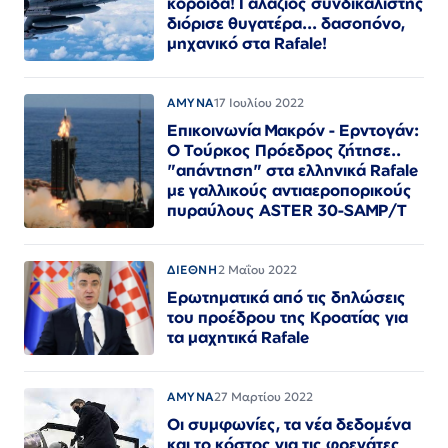
κορόιδα! Γαλάζιος συνδικαλιστής
διόρισε θυγατέρα... δασοπόνο,
μηχανικό στα Rafale!
ΑΜΥΝΑ
17 Ιουλίου 2022
Επικοινωνία Μακρόν - Ερντογάν:
Ο Τούρκος Πρόεδρος ζήτησε..
"απάντηση" στα ελληνικά Rafale
με γαλλικούς αντιαεροπορικούς
πυραύλους ASTER 30-SAMP/T
ΔΙΕΘΝΗ
2 Μαΐου 2022
Ερωτηματικά από τις δηλώσεις
του προέδρου της Κροατίας για
τα μαχητικά Rafale
ΑΜΥΝΑ
27 Μαρτίου 2022
Οι συμφωνίες, τα νέα δεδομένα
και το κόστος για τις φρεγάτες