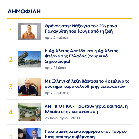
ΔΗΜΟΦΙΛΗ
Θρήνος στην Νάξο για τον 20χρονο
1
Παναγιώτη που έφυγε από τη ζωή
πριν 2 ημέρες
Η Αχίλλειος Ασπίδα και η Αχίλλειος
Φτέρνα της Ελλάδας (τουρκικό
2
δημοσίευμα)
πριν 21 ώρες
Με Ελληνική λέξη βάφτισε το Κρεμλινο το
3
σύστημα παρακολούθησης μεταναστών
πριν 2 ημέρες
ΑΝΤΙΒΙΟΤΙΚΑ - Πρωταθλήτρια και πάλι η
4
Ελλάδα στην κατανάλωση
25 Ιανουαρίου 2009
Παλι αμύθητα εκατομμύρια στον Τούρκο
5
Κοτς από την κυβέρνηση