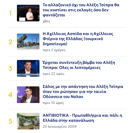
Το αλλαζονικό όχι του Αλέξη Τσίπρα θα
του κοστίσει στις εκλογές όσο δεν
1
φαντάζεται
χθες
Η Αχίλλειος Ασπίδα και η Αχίλλειος
Φτέρνα της Ελλάδας (τουρκικό
2
δημοσίευμα)
πριν 2 ημέρες
Έρχεται συνέντευξη βόμβα του Αλέξη
3
Τσίπρα: Ολες οι λεπτομέρειες
πριν 22 ώρες
Σάλος με την απάντηση του Αλέξη Τσίπρα
όταν τον ρώτησαν για την ταινία
4
Οδύσσεια του Νολαν
πριν 10 ώρες
ΑΝΤΙΒΙΟΤΙΚΑ - Πρωταθλήτρια και πάλι η
5
Ελλάδα στην κατανάλωση
25 Ιανουαρίου 2009