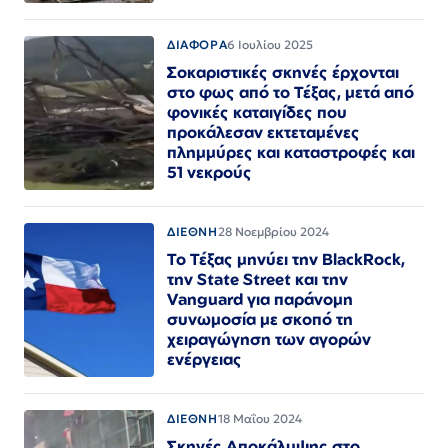
ΔΙΑΦΟΡΑ
6 Ιουλίου 2025
Σοκαριστικές σκηνές έρχονται
στο φως από το Τέξας, μετά από
φονικές καταιγίδες που
προκάλεσαν εκτεταμένες
πλημμύρες και καταστροφές και
51 νεκρούς
ΔΙΕΘΝΗ
28 Νοεμβρίου 2024
Το Τέξας μηνύει την BlackRock,
την State Street και την
Vanguard για παράνομη
συνωμοσία με σκοπό τη
χειραγώγηση των αγορών
ενέργειας
ΔΙΕΘΝΗ
18 Μαΐου 2024
Σκηνές Αποκάλυψης στο