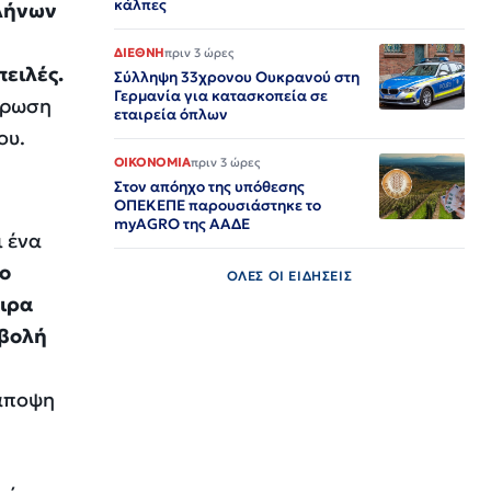
κάλπες
λλήνων
ΔΙΕΘΝΗ
πριν 3 ώρες
πειλές.
Σύλληψη 33χρονου Ουκρανού στη
Γερμανία για κατασκοπεία σε
θέρωση
εταιρεία όπλων
ου.
ΟΙΚΟΝΟΜΙΑ
πριν 3 ώρες
Στον απόηχο της υπόθεσης
ΟΠΕΚΕΠΕ παρουσιάστηκε το
myAGRO της ΑΑΔΕ
ι ένα
ο
ΟΛΕΣ ΟΙ ΕΙΔΗΣΕΙΣ
ειρα
μβολή
 άποψη