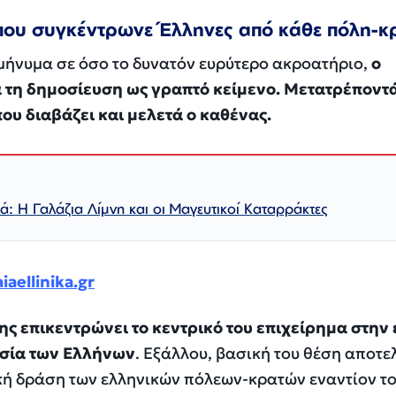
που συγκέντρωνε Έλληνες από κάθε πόλη-κ
μήνυμα σε όσο το δυνατόν ευρύτερο ακροατήριο,
ο
 τη δημοσίευση ως γραπτό κείμενο. Μετατρέποντά
ου διαβάζει και μελετά ο καθένας.
: Η Γαλάζια Λίμνη και οι Μαγευτικοί Καταρράκτες
iaellinika.gr
ης επικεντρώνει το κεντρικό του επιχείρημα στην
ασία των Ελλήνων
. Εξάλλου, βασική του θέση αποτελ
ική δράση των ελληνικών πόλεων-κρατών εναντίον τ