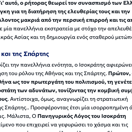
Γι’ αυτό, ο ρήτορας θεωρεί τον συνασπισμό των Ε
γκη για τη διατήρηση της ελευθερίας τους και την
λοντος μακριά από την περσική επιρροή και τις α
 σε μία πανελλήνια εκστρατεία με στόχο την απελευ
κράς Ασίας και τη δημιουργία ενός σταθερού μετώπ
και της Σπάρτης
ζει την πανελλήνια ενότητα, ο Ισοκράτης αφιερώνε
ση του ρόλου της Αθήνας και της Σπάρτης.
Πρώτον, 
ήνα ως τον πρωτεργάτη του πολιτισμού, τη γενέτ
οστάτη των αδυνάτων, τονίζοντας την κομβική συ
ους
. Αντίστοιχα, όμως, αναγνωρίζει τη στρατιωτική
της Σπάρτης.. Προσφέροντας έτσι μία ισορροπημένη
εις. Μάλιστα, Ο
Πανηγυρικός Λόγος του Ισοκράτη
είμενο που επιχειρεί να γεφυρώσει το χάσμα και τις