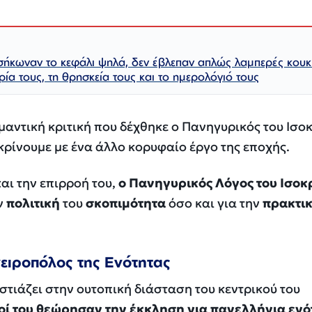
 σήκωναν το κεφάλι ψηλά, δεν έβλεπαν απλώς λαμπερές κουκ
ρία τους, τη θρησκεία τους και το ημερολόγιό τους
μαντική κριτική που δέχθηκε ο
Πανηγυρικός
του Ισοκ
γκρίνουμε με ένα άλλο κορυφαίο έργο της εποχής.
αι την επιρροή του,
ο Πανηγυρικός Λόγος του Ισοκ
ν
πολιτική
του
σκοπιμότητα
όσο και για την
πρακτι
νειροπόλος της Ενότητας
στιάζει στην ουτοπική διάσταση του κεντρικού του
ί του θεώρησαν την έκκληση για πανελλήνια ενό