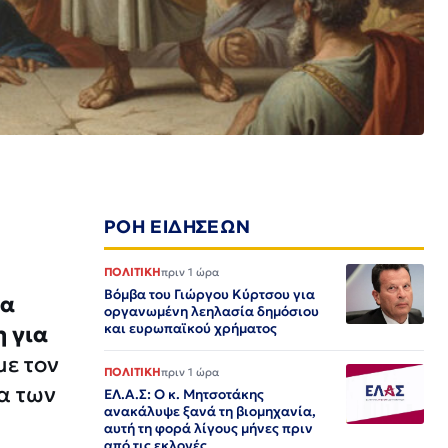
ΡΟΗ ΕΙΔΗΣΕΩΝ
ΠΟΛΙΤΙΚΗ
πριν 1 ώρα
Βόμβα του Γιώργου Κύρτσου για
να
οργανωμένη λεηλασία δημόσιου
και ευρωπαϊκού χρήματος
η για
με τον
ΠΟΛΙΤΙΚΗ
πριν 1 ώρα
α των
ΕΛ.Α.Σ: Ο κ. Μητσοτάκης
ανακάλυψε ξανά τη βιομηχανία,
αυτή τη φορά λίγους μήνες πριν
από τις εκλογές