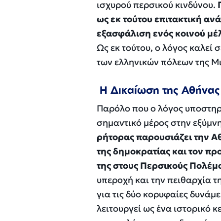
ισχυρού περσικού κινδύνου.
ως εκ τούτου επιτακτική ανά
εξασφάλιση ενός κοινού μέλ
Ως εκ τούτου, ο λόγος καλεί
των ελληνικών πόλεων της Μι
Η Δικαίωση της Αθήνας 
Παρόλο που ο λόγος υποστηρί
σημαντικό μέρος στην εξύμνη
ρήτορας παρουσιάζει την Αθ
της δημοκρατίας και τον πρ
της στους Περσικούς Πολέμ
υπεροχή και την πειθαρχία 
για τις δύο κορυφαίες δυνάμ
λειτουργεί ως ένα ιστορικό κ