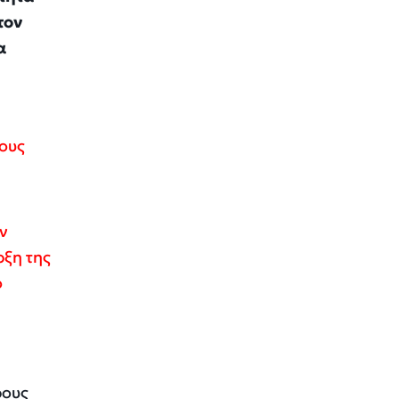
τον
α
έους
εν
ρξη της
ό
ρους