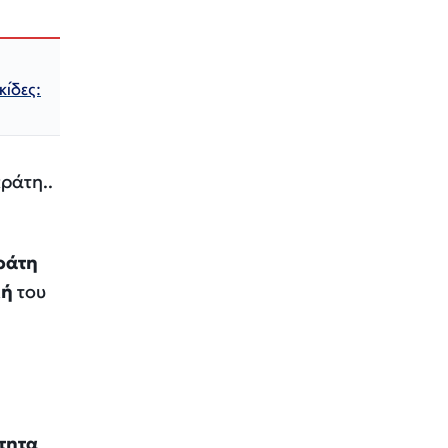
κίδες:
ράτη..
ράτη
κή
του
τητα