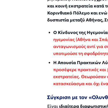
και κοινή εκστρατεία κατά 
Κορινθιακό Πόλεμο και ενώ 
δυσπιστία μεταξύ Αθήνας, 
Ο Κίνδυνος της Ηγεμονία
ηγεμονίας (Αθήνα και Σπά
ανταγωνισμούς αντί για σ
υποτιμούσε τη σφοδρότητ
Η Απουσία Πρακτικών Λ
προσέφερε πρακτικές και β
εκστρατείας. Θεωρούσαν ό
κατασκεύασμα και όχι ένα
Σύγκριση με τον «Ολυν
Είναι
ιδιαίτερα διαφωτιστικ