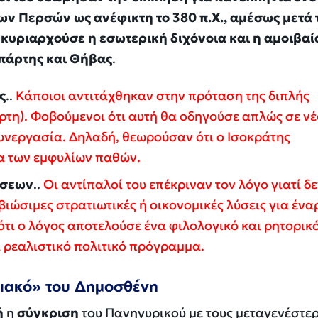
των Περσών ως ανέφικτη το 380 π.Χ., αμέσως μετά 
κυριαρχούσε η εσωτερική διχόνοια και η αμοιβαί
Σπάρτης και Θήβας
.
ς
..
Κάποιοι αντιτάχθηκαν στην πρόταση της διπλής
ρτη). Φοβούμενοι ότι αυτή θα οδηγούσε απλώς σε ν
υνεργασία. Δηλαδή, θεωρούσαν ότι ο Ισοκράτης
α των εμφυλίων παθών.
ύσεων
..
Οι αντίπαλοί του επέκριναν τον λόγο γιατί δ
ιώσιμες στρατιωτικές ή οικονομικές λύσεις για ένα
τι ο λόγος αποτελούσε ένα φιλολογικό και ρητορικ
 ρεαλιστικό πολιτικό πρόγραμμα.
θιακό» του Δημοσθένη
ή
η
σύγκριση
του
Πανηγυρικού
με τους μεταγενέστε