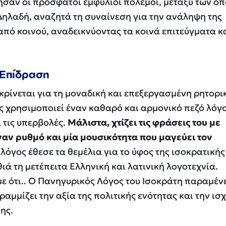
σαν οι πρόσφατοι εμφύλιοι πόλεμοι, μεταξύ των οπ
ηλαδή, αναζητά τη συναίνεση για την ανάληψη της
από κοινού, αναδεικνύοντας τα κοινά επιτεύγματα κα
 Επίδραση
κρίνεται για τη μοναδική και επεξεργασμένη ρητορι
ης χρησιμοποιεί έναν καθαρό και αρμονικό πεζό λόγο
 τις υπερβολές.
Μάλιστα, χτίζει τις φράσεις του με
αν ρυθμό και μία μουσικότητα που μαγεύει τον
ο λόγος έθεσε τα θεμέλια για το ύφος της ισοκρατικής
ά τη μετέπειτα Ελληνική και λατινική λογοτεχνία.
 ότι.. Ο Πανηγυρικός Λόγος του Ισοκράτη παραμένε
αμμίζει την αξία της πολιτικής ενότητας και την ισχ
ης.