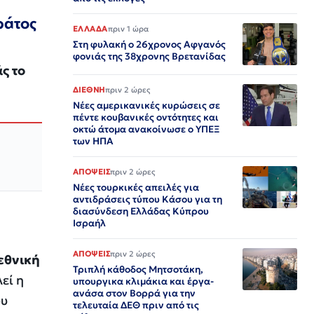
ράτος
ΕΛΛΑΔΑ
πριν 1 ώρα
Στη φυλακή ο 26χρονος Αφγανός
φονιάς της 38χρονης Βρετανίδας
ς το
ΔΙΕΘΝΗ
πριν 2 ώρες
Νέες αμερικανικές κυρώσεις σε
πέντε κουβανικές οντότητες και
οκτώ άτομα ανακοίνωσε ο ΥΠΕΞ
των ΗΠΑ
ΑΠΟΨΕΙΣ
πριν 2 ώρες
Νέες τουρκικές απειλές για
αντιδράσεις τύπου Κάσου για τη
διασύνδεση Ελλάδας Κύπρου
Ισραήλ
ΑΠΟΨΕΙΣ
πριν 2 ώρες
 εθνική
Τριπλή κάθοδος Μητσοτάκη,
εί η
υπουργικα κλιμάκια και έργα-
ανάσα στον Βορρά για την
ου
τελευταία ΔΕΘ πριν από τις