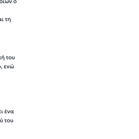
οίων ο
ι τη
κή του
, ενώ
ι ένα
ύ του