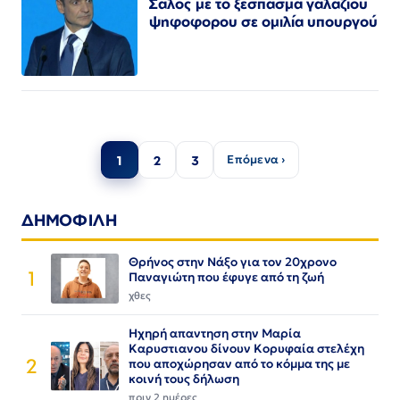
Σάλος με το ξέσπασμα γαλάζιου
ψηφοφορου σε ομιλία υπουργού
Σελιδοποίηση
Επόμενα ›
1
2
3
άρθρων
ΔΗΜΟΦΙΛΗ
Θρήνος στην Νάξο για τον 20χρονο
1
Παναγιώτη που έφυγε από τη ζωή
χθες
Ηχηρή απαντηση στην Μαρία
Καρυστιανου δίνουν Κορυφαία στελέχη
2
που αποχώρησαν από το κόμμα της με
κοινή τους δήλωση
πριν 2 ημέρες