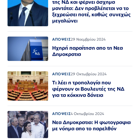
της ΝΔ και φέρνει άσχημα
μαντάτα: Δεν προβλέπεται να το
ξεχρεώσει ποτέ, καθώς συνεχώς
μεγαλώνει
ΑΠΟΨΕΙΣ
29 Νοεμβρίου 2024
Ηχηρή παραίτηση απο τη Νεα
Δημοκρατια
ΑΠΟΨΕΙΣ
29 Οκτωβρίου 2024
Τι λέει η τροπολογία που
φέρνουν οι Βουλευτές της ΝΔ
για τα κόκκινα δάνεια
ΑΠΟΨΕΙΣ
4 Οκτωβρίου 2024
Νεα Δημοκρατια: Η φωτογραφια
με νόημα απο το παρελθόν