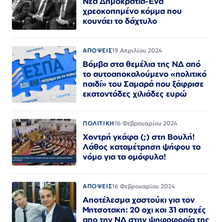
Νέα Δημοκρατία-Ένα
χρεοκοπημένο κόμμα που
κουνάει το δάχτυλο
ΑΠΟΨΕΙΣ
19 Απριλίου 2024
Βόμβα στα θεμέλια της ΝΔ από
το αυτοαποκαλούμενο «πολιτικό
παιδί» του Σαμαρά που ξάφρισε
εκατοντάδες χιλιάδες ευρώ
ΠΟΛΙΤΙΚΗ
16 Φεβρουαρίου 2024
Χοντρή γκάφα (;) στη Βουλή!
Λάθος καταμέτρηση ψήφου το
νόμο για τα ομόφυλα!
ΑΠΟΨΕΙΣ
16 Φεβρουαρίου 2024
Αποτέλεσμα χαστούκι για τον
Μητσοτακη: 20 οχι και 31 αποχές
απο την ΝΔ στην ψηφοφορία της