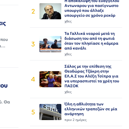
Η αποκάλυψη του Ευαγγελου
Αντωναρου για πασίγνωστο
2
υπουργό που άλλαξε
υπουργείο σε χρόνο ρεκόρ
ις
χθες
Τα Γαλλικά νεαρού μετά τη
διάσωση του από τη φωτιά
 που
3
όταν τον πλησίασε η κάμερα
τι…
από κανάλι
χθες
Σάλος με την επίθεση της
Θεοδώρας Τζάκρη στην
ΕΛ.Α.Σ του Αλέξη Τσίπρα για
4
να υπερασπιστεί τα χρέη του
του
ΠΑΣΟΚ
χθες
ύ. Θα
Όλη η αθλιότητα των
ελληνικών τραπεζών σε μία
5
ανάρτηση
πριν 2 ημέρες