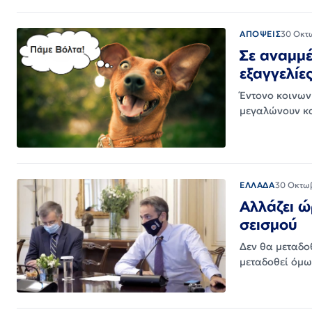
ΑΠΟΨΕΙΣ
30 Οκτ
Σε αναμμέ
εξαγγελί
Έντονο κοινων
μεγαλώνουν κα
ΕΛΛΑΔΑ
30 Οκτω
Αλλάζει 
σεισμού
Δεν θα μεταδο
μεταδοθεί όμω