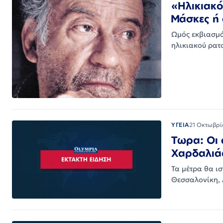
«Ηλικιακό
Μάσκες ή
Ωμός εκβιασμό
ηλικιακού ρατ
ΥΓΕΙΑ
21 Οκτωβρί
Τωρα: Οι 
Χαρδαλιά
Τα μέτρα θα ι
Θεσσαλονίκη, 