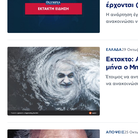
έρχονται 
Η ανάρτηση έγ
ανακοινώσει ν
ΕΛΛΑΔΑ
29 Οκτω
Εκτακτο: 
μήνα ο Μη
Έτοιμος να αν
να ανακοινώσε
ΑΠΟΨΕΙΣ
25 Οκτ