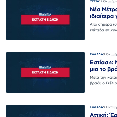
ΥΓΕΙΑ
12 Οκτωβρί
Νέα Μέτρα
ιδιαίτερα
Από σήμερα ισ
επίπεδα επικιν
ΕΛΛΑΔΑ
9 Οκτωβ
Εστίαση: 
μια το βρ
Μετά την κατακ
βράδυ ο Στέλι
ΕΛΛΑΔΑ
9 Οκτωβ
Αττική: Έ