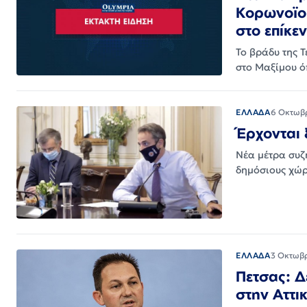
Κορωνοϊο 
στο επίκε
Το βράδυ της Τ
στο Μαξίμου ό
ΕΛΛΑΔΑ
6 Οκτωβ
Έρχονται 
Νέα μέτρα συζη
δημόσιους χώρ
ΕΛΛΑΔΑ
3 Οκτωβ
Πετσας: Δ
στην Αττι