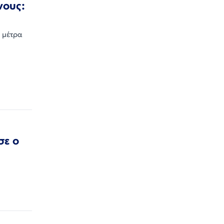
νους:
ε μέτρα
σε ο