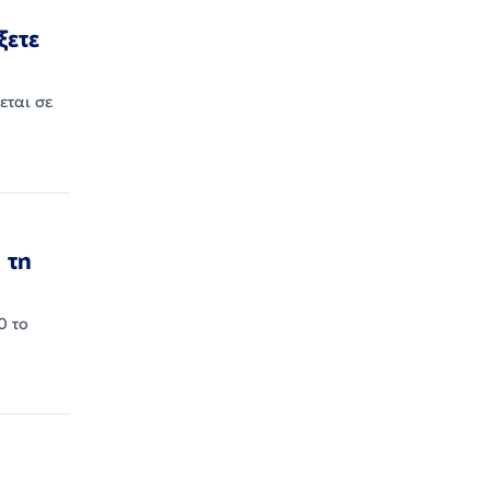
ξετε
εται σε
 τη
0 το