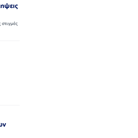
ληψεις
 στιγμές
ων