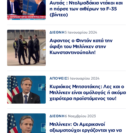
Αυτιάς : Ντολμαδάκια ντάκοι και
η πόρσε των αιθέρων τα F-35
(βίντεο)
ΔΙΕΘΝΗ
5 Ιανουαρίου 2024
Αφαντος ο Φιντάν κατά την
άφιξη του Μπλίνκεν στην
Κωνσταντινούπολη!
ΑΠΟΨΕΙΣ
5 Ιανουαρίου 2024
Κυριάκος Μητσοτάκης: Λες και ο
Μπλίνκεν είναι ομόλογός ή ακόμα
χειρότερα προϊστάμενος του!
ΔΙΕΘΝΗ
6 Νοεμβρίου 2023
Μπλίνκεν: Οι Αμερικανοί
αξιωματούχοι εργάζονται για να