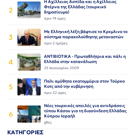
Η Αχίλλειος Ασπίδα και η Αχίλλειος
Φτέρνα της Ελλάδας (τουρκικό
2
δημοσίευμα)
πριν 19 ώρες
Με Ελληνική λέξη βάφτισε το Κρεμλινο το
3
σύστημα παρακολούθησης μεταναστών
πριν 2 ημέρες
ΑΝΤΙΒΙΟΤΙΚΑ - Πρωταθλήτρια και πάλι η
4
Ελλάδα στην κατανάλωση
25 Ιανουαρίου 2009
Παλι αμύθητα εκατομμύρια στον Τούρκο
5
Κοτς από την κυβέρνηση
πριν 22 ώρες
Νέες τουρκικές απειλές για αντιδράσεις
τύπου Κάσου για τη διασύνδεση Ελλάδας
6
Κύπρου Ισραήλ
χθες
ΚΑΤΗΓΟΡΙΕΣ