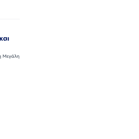
και
τη Μεγάλη