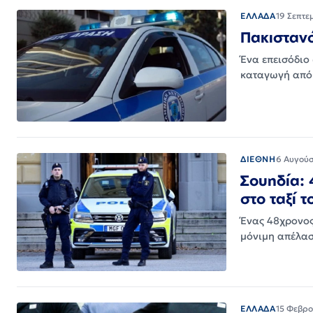
ΕΛΛΑΔΑ
19 Σεπτε
Πακιστανό
Ένα επεισόδιο
καταγωγή από 
ΔΙΕΘΝΗ
6 Αυγούσ
Σουηδία: 
στο ταξί τ
Ένας 48χρονος
μόνιμη απέλασ
ΕΛΛΑΔΑ
15 Φεβρο