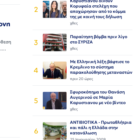
Καρυστιανου δίνουν
Κορυφαία στελέχη που
2
αποχώρησαν από το κόμμα
της με κοινή τους δήλωση
ονη
χθες
Παραίτηση βόμβα πριν λίγο
3
όθεση
στο ΣΥΡΙΖΑ
ή.…
χθες
Με Ελληνική λέξη βάφτισε το
Κρεμλινο το σύστημα
4
παρακολούθησης μεταναστών
πριν 20 ώρες
Σφυροκόπημα του Θανάση
Αυγερινού σε Μαρία
5
Καρυστιανου με νέο βίντεο
χθες
ΑΝΤΙΒΙΟΤΙΚΑ - Πρωταθλήτρια
και πάλι η Ελλάδα στην
6
κατανάλωση
25 Ιανουαρίου 2009