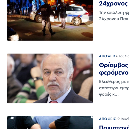
24χρονος 
Την απόλυτη φρ
24χρονου Πακι
ΑΠΟΨΕΙΣ
6 Ιουλί
Θρίαμβος
φερόμενο
Ελεύθερος με 
απόπειρα εμπρ
φορές κ…
ΑΠΟΨΕΙΣ
19 Ιουν
Πακιστανό