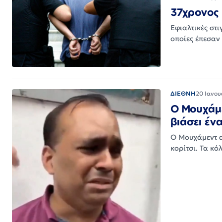
37χρονος 
Εφιαλτικές στι
οποίες έπεσαν
ΔΙΕΘΝΗ
20 Ιανου
Ο Μουχάμε
βιάσει έν
Ο Μουχάμεντ α
κορίτσι. Τα κ