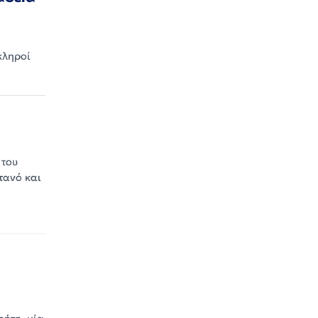
κληροί
 του
τανό και