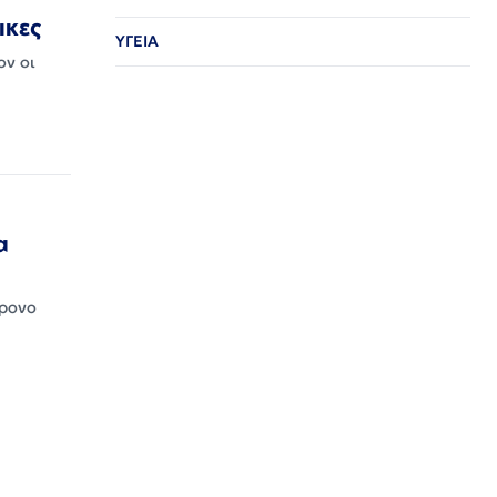
ικες
ΥΓΕΙΑ
ον οι
α
χρονο