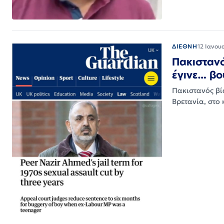
ΔΙΕΘΝΗ
12 Ιανου
Πακιστανό
έγινε… βο
Πακιστανός βί
Βρετανία, στο 