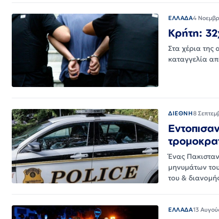
ΕΛΛΑΔΑ
4 Νοεμβρ
Κρήτη: 32
Στα χέρια της
καταγγελία απ
ΔΙΕΘΝΗ
8 Σεπτεμ
Εντοπισαν
τρομοκρατ
Ένας Πακισταν
μηνυμάτων του
του & διανομή
ΕΛΛΑΔΑ
13 Αυγού