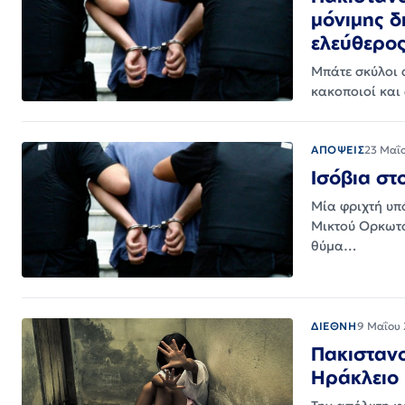
μόνιμης δ
ελεύθερο
Μπάτε σκύλοι 
κακοποιοί και
ΑΠΟΨΕΙΣ
23 Μαΐ
Ισόβια στ
Μία φριχτή υπ
Μικτού Ορκωτο
θύμα…
ΔΙΕΘΝΗ
9 Μαΐου 
Πακιστανο
Ηράκλειο