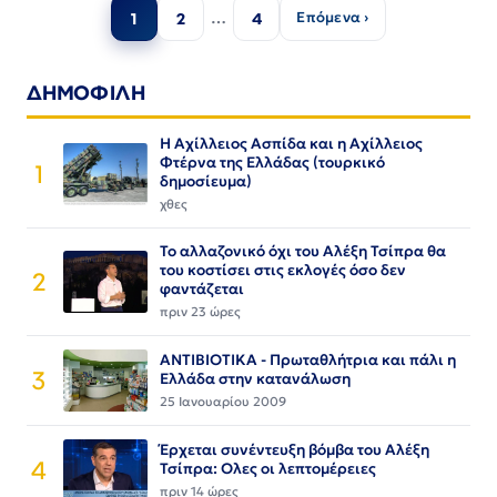
Σελιδοποίηση
…
Επόμενα ›
1
2
4
άρθρων
ΔΗΜΟΦΙΛΗ
Η Αχίλλειος Ασπίδα και η Αχίλλειος
Φτέρνα της Ελλάδας (τουρκικό
1
δημοσίευμα)
χθες
Το αλλαζονικό όχι του Αλέξη Τσίπρα θα
του κοστίσει στις εκλογές όσο δεν
2
φαντάζεται
πριν 23 ώρες
ΑΝΤΙΒΙΟΤΙΚΑ - Πρωταθλήτρια και πάλι η
3
Ελλάδα στην κατανάλωση
25 Ιανουαρίου 2009
Έρχεται συνέντευξη βόμβα του Αλέξη
4
Τσίπρα: Ολες οι λεπτομέρειες
πριν 14 ώρες